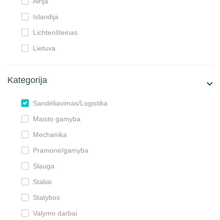
Airija
Islandija
Lichtenšteinas
Lietuva
Kategorija
Sandėliavimas/Logistika
Maisto gamyba
Mechanika
Pramonė/gamyba
Slauga
Staliai
Statybos
Valymo darbai