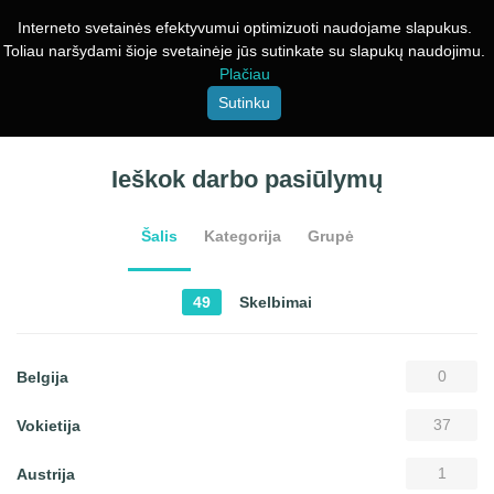
Interneto svetainės efektyvumui optimizuoti naudojame slapukus.
Toliau naršydami šioje svetainėje jūs sutinkate su slapukų naudojimu.
Plačiau
Sutinku
Ieškok darbo pasiūlymų
Šalis
Kategorija
Grupė
49
Skelbimai
0
Belgija
37
Vokietija
1
Austrija