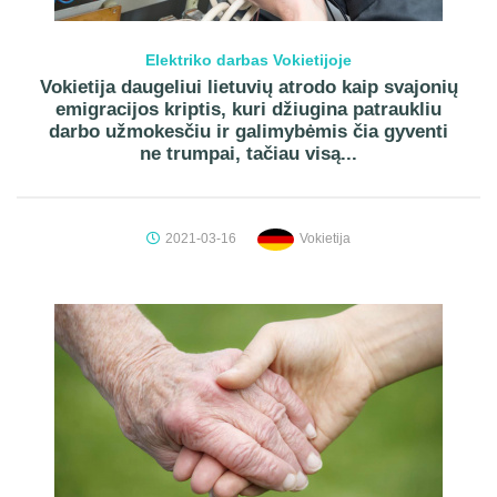
Elektriko darbas Vokietijoje
Vokietija daugeliui lietuvių atrodo kaip svajonių
emigracijos kriptis, kuri džiugina patraukliu
darbo užmokesčiu ir galimybėmis čia gyventi
ne trumpai, tačiau visą...
2021-03-16
Vokietija