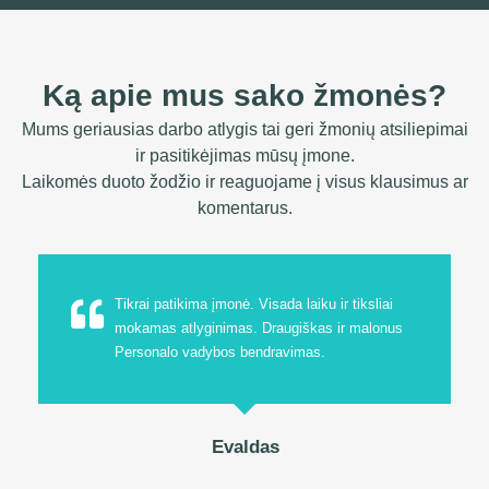
Ką apie mus sako žmonės?
Mums geriausias darbo atlygis tai geri žmonių atsiliepimai
ir pasitikėjimas mūsų įmone.
Laikomės duoto žodžio ir reaguojame į visus klausimus ar
komentarus.
Tikrai patikima įmonė. Visada laiku ir tiksliai
mokamas atlyginimas. Draugiškas ir malonus
Personalo vadybos bendravimas.
Evaldas