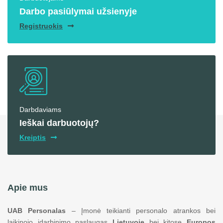
Darbo pasiūlymai užsienyje
Registruokis
Darbdaviams
Ieškai darbuotojų?
Kreiptis
Apie mus
UAB Personalas
– Įmonė teikianti personalo atrankos bei
laikinojo įdarbinimo paslaugas
Lietuvoje
bei kitose
Europos