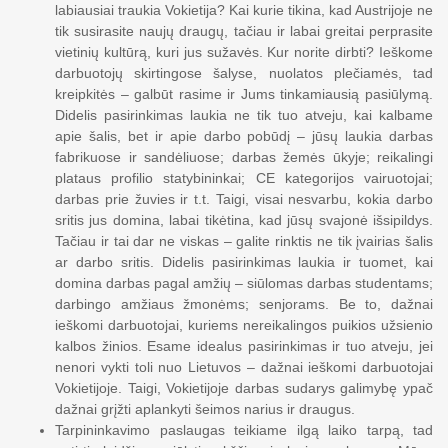
labiausiai traukia Vokietija? Kai kurie tikina, kad Austrijoje ne
tik susirasite naujų draugų, tačiau ir labai greitai perprasite
vietinių kultūrą, kuri jus sužavės. Kur norite dirbti? Ieškome
darbuotojų skirtingose šalyse, nuolatos plečiamės, tad
kreipkitės – galbūt rasime ir Jums tinkamiausią pasiūlymą.
Didelis pasirinkimas laukia ne tik tuo atveju, kai kalbame
apie šalis, bet ir apie darbo pobūdį – jūsų laukia darbas
fabrikuose ir sandėliuose; darbas žemės ūkyje; reikalingi
plataus profilio statybininkai; CE kategorijos vairuotojai;
darbas prie žuvies ir t.t. Taigi, visai nesvarbu, kokia darbo
sritis jus domina, labai tikėtina, kad jūsų svajonė išsipildys.
Tačiau ir tai dar ne viskas – galite rinktis ne tik įvairias šalis
ar darbo sritis. Didelis pasirinkimas laukia ir tuomet, kai
domina darbas pagal amžių – siūlomas darbas studentams;
darbingo amžiaus žmonėms; senjorams. Be to, dažnai
ieškomi darbuotojai, kuriems nereikalingos puikios užsienio
kalbos žinios. Esame idealus pasirinkimas ir tuo atveju, jei
nenori vykti toli nuo Lietuvos – dažnai ieškomi darbuotojai
Vokietijoje. Taigi, Vokietijoje darbas sudarys galimybę ypač
dažnai grįžti aplankyti šeimos narius ir draugus.
Tarpininkavimo paslaugas teikiame ilgą laiko tarpą, tad