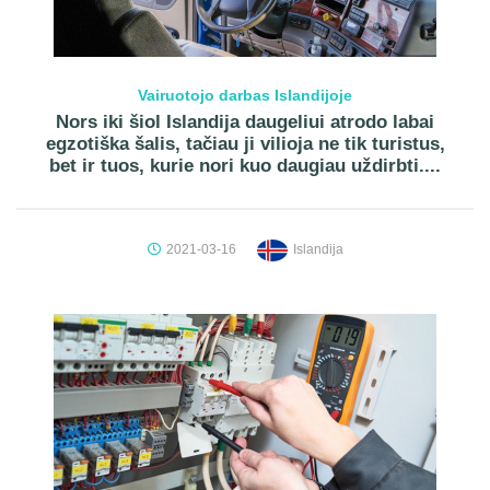
Vairuotojo darbas Islandijoje
Nors iki šiol Islandija daugeliui atrodo labai
egzotiška šalis, tačiau ji vilioja ne tik turistus,
bet ir tuos, kurie nori kuo daugiau uždirbti....
2021-03-16
Islandija