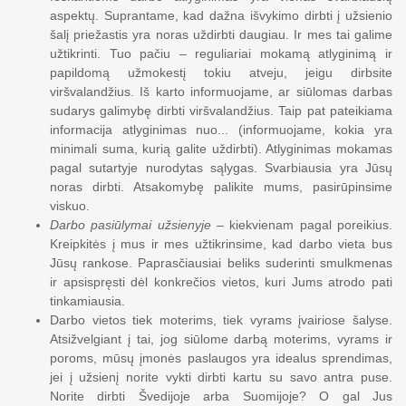
aspektų. Suprantame, kad dažna išvykimo dirbti į užsienio
šalį priežastis yra noras uždirbti daugiau. Ir mes tai galime
užtikrinti. Tuo pačiu – reguliariai mokamą atlyginimą ir
papildomą užmokestį tokiu atveju, jeigu dirbsite
viršvalandžius. Iš karto informuojame, ar siūlomas darbas
sudarys galimybę dirbti viršvalandžius. Taip pat pateikiama
informacija atlyginimas nuo... (informuojame, kokia yra
minimali suma, kurią galite uždirbti). Atlyginimas mokamas
pagal sutartyje nurodytas sąlygas. Svarbiausia yra Jūsų
noras dirbti. Atsakomybę palikite mums, pasirūpinsime
viskuo.
Darbo pasiūlymai užsienyje
– kiekvienam pagal poreikius.
Kreipkitės į mus ir mes užtikrinsime, kad darbo vieta bus
Jūsų rankose. Paprasčiausiai beliks suderinti smulkmenas
ir apsispręsti dėl konkrečios vietos, kuri Jums atrodo pati
tinkamiausia.
Darbo vietos tiek moterims, tiek vyrams įvairiose šalyse.
Atsižvelgiant į tai, jog siūlome darbą moterims, vyrams ir
poroms, mūsų įmonės paslaugos yra idealus sprendimas,
jei į užsienį norite vykti dirbti kartu su savo antra puse.
Norite dirbti Švedijoje arba Suomijoje? O gal Jus