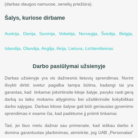
(darbas slaugos namuose, senelių priežiūra).
Šalys, kuriose dirbame
Austrija,
Danija,
Suomija,
Vokietija,
Norvegija,
Švedija,
Belgija,
Islandija,
Olandija,
Anglija,
Airija,
Lietuva,
Lichtenšteinas.
Darbo pasiūlymai užsienyje
Darbas užsienyje yra vis dažnesnis lietuvių sprendimas. Norint
išvykti dirbti svetur pagalba tampa būtina, kadangi tai yra
garantas, kad tinkamai įsitvirtinsite kitoje šalyje, pavyks rasti gerą
darbą su laiku mokamu atlyginimu bei užsitikrinsite kokybiškas
darbo sąlygas. Darbas kitose šalyse gali būti geriausias gyvenimo
sprendimas ir esame čia, kad padėtume jį priimti tinkamai.
Tad, jei šiuo metu dažnai sau primenate, kad ieškau darbo ir
domina garantuotas įdarbinimas, atminkite, jog UAB „Personalas“