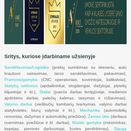
Sritys, kuriose įdarbiname užsienyje
Sandėliavimas/Logistika
(prekių surinkimas su skeneriu, auto
krautuvo vairavimas, taros sandėliavimas, pakavimas),
Pramonė/gamyba
(CNC operatoriais, suvirintojai, šaltkalviai),
Statybų sektorius
(apdailininkai, stogdengiai, dažytojai, plytelių
klijuotojai ir kt.),
Staliai
(įvairūs darbai lentpjūvėje, medienos
apdirbimo darbai, palečių kalimas, taisymas ir rūšiavimas),
Valymo darbai
(viešbučių kambarių tvarkymas, valymo darbai
statybvietės, biurų valymai ir kt.),
Mechanika
(automobilių
remontas, dažymas ir automobilių priežiūra),
Žemės ūkis
(derliaus
nuėmimas, priežiūrai ir kt. darbai),
Maisto gamyba
(mėsininkas,
kepėjas, pieninės darbuotojai, žuvies perdirbimas),
Slauga