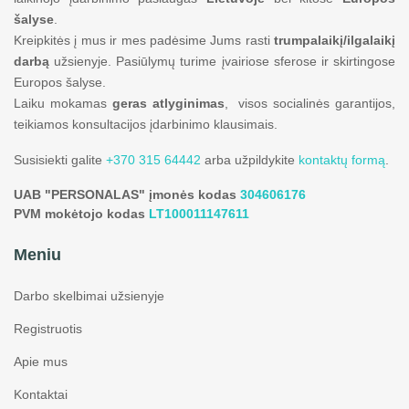
šalyse
.
Kreipkitės į mus ir mes padėsime Jums rasti
trumpalaikį/ilgalaikį
darbą
užsienyje. Pasiūlymų turime įvairiose sferose ir skirtingose
Europos šalyse.
Laiku mokamas
geras atlyginimas
, visos socialinės garantijos,
teikiamos konsultacijos įdarbinimo klausimais.
Susisiekti galite
+370 315 64442
arba užpildykite
kontaktų formą
.
UAB "PERSONALAS" įmonės kodas
304606176
PVM mokėtojo kodas
LT100011147611
Meniu
Darbo skelbimai užsienyje
Registruotis
Apie mus
Kontaktai