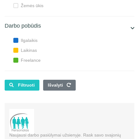
Žemės ūkis
Darbo pobūdis
Ilgalaikis
Laikinas
Freelance
Filtruoti
Išvalyti
Naujausi darbo pasiūlymai užsienyje. Rask savo svajonių