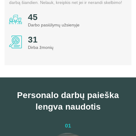
darbą šiandien. Nelauk, kreipkis net jei ir nerandi skelbimo!
58
Darbo pasiūlymų užsienyje
38
Dirba žmonių
Personalo darbų paieška
lengva naudotis
01