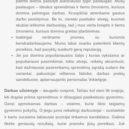
patirtis leidžia pasiūlyti aukščiausio lygio paslaugas. Mūsų
paslaugos – idealus sprendimas ir tiems žmonėms, kuriuos
domina pelningas darbas. Kruopščiai atrenkame gautus
darbo pasiūlymus. Be to, neretai pasitaiko atvejų, kuomet
skubiai ieškome darbuotojų, tad į mus verta kreiptis ir tiems
žmonėms, kuriuos domina greitas įdarbinimas.
tsakingai vertiname įmones, su kuriomis
bendradarbiaujame. Mums labai svarbu patenkinti klientų
poreikius, kad pavyktų susikurti gerą reputaciją.
Jei jus domina populiariausios šalys į kurias vykstama ar
populiariausi pasirinkimai, tokiu atveju, reikėtų akcentuoti,
kad dažniausiai pasirenkamų sprendimų sąrašą sudaro šie
variantai: pakuotojai vištienos fabrike; darbas prekių
sandėliuose; aptarnaujantis personalas Vokietijoje.
Darbas užsienyje
– daugelio svajonė. Tačiau kol vieni tik svajoja,
kiti drąsiai priima sprendimus ir džiaugiasi pasikeitusiu gyvenimu.
Gerai apmokamas darbas – visiems, kurie tikisi teigiamų
gyvenimo pokyčių. O jeigu jums reikalingi darbuotojai – susisiekite
ir kartu surasime labiausiai pozicijai tinkamus kandidatus. Galima
tikėtis geriausių rezultatų, kurie pranoks jūsų poreikius. Juk