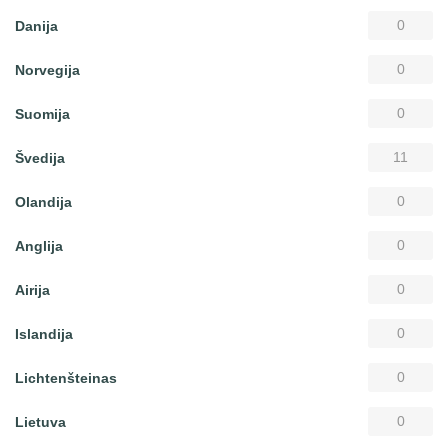
0
Danija
0
Norvegija
0
Suomija
11
Švedija
0
Olandija
0
Anglija
0
Airija
0
Islandija
0
Lichtenšteinas
0
Lietuva