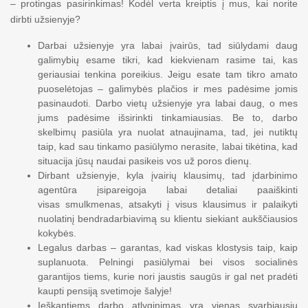
– protingas pasirinkimas! Kodėl verta kreiptis į mus, kai norite
dirbti užsienyje?
Darbai užsienyje yra labai įvairūs, tad siūlydami daug
galimybių esame tikri, kad kiekvienam rasime tai, kas
geriausiai tenkina poreikius. Jeigu esate tam tikro amato
puoselėtojas – galimybės plačios ir mes padėsime jomis
pasinaudoti. Darbo vietų užsienyje yra labai daug, o mes
jums padėsime išsirinkti tinkamiausias. Be to, darbo
skelbimų pasiūla yra nuolat atnaujinama, tad, jei nutiktų
taip, kad sau tinkamo pasiūlymo nerasite, labai tikėtina, kad
situacija jūsų naudai pasikeis vos už poros dienų.
Dirbant užsienyje, kyla įvairių klausimų, tad įdarbinimo
agentūra įsipareigoja labai detaliai paaiškinti
visas smulkmenas, atsakyti į visus klausimus ir palaikyti
nuolatinį bendradarbiavimą su klientu siekiant aukščiausios
kokybės.
Legalus darbas – garantas, kad viskas klostysis taip, kaip
suplanuota. Pelningi pasiūlymai bei visos socialinės
garantijos tiems, kurie nori jaustis saugūs ir gal net pradėti
kaupti pensiją svetimoje šalyje!
Ieškantiems darbo atlyginimas yra vienas svarbiausių