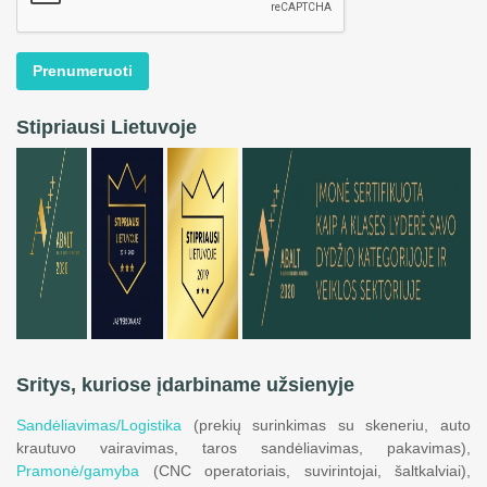
Prenumeruoti
Stipriausi Lietuvoje
Sritys, kuriose įdarbiname užsienyje
Sandėliavimas/Logistika
(prekių surinkimas su skeneriu, auto
krautuvo vairavimas, taros sandėliavimas, pakavimas),
Pramonė/gamyba
(CNC operatoriais, suvirintojai, šaltkalviai),