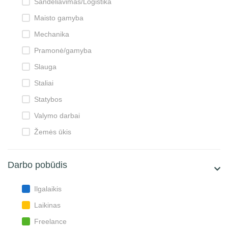
Sandėliavimas/Logistika
Maisto gamyba
Mechanika
Pramonė/gamyba
Slauga
Staliai
Statybos
Valymo darbai
Žemės ūkis
Darbo pobūdis
Ilgalaikis
Laikinas
Freelance