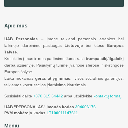
Apie mus
UAB Personalas
– Įmonė teikianti personalo atrankos bei
laikinojo įdarbinimo paslaugas
Lietuvoje
bei kitose
Europos
šalyse
.
Kreipkitės į mus ir mes padėsime Jums rasti
trumpalaikį/ilgalaikį
darbą
užsienyje. Pasiūlymų turime įvairiose sferose ir skirtingose
Europos šalyse.
Laiku mokamas
geras atlyginimas
, visos socialinės garantijos,
teikiamos konsultacijos įdarbinimo klausimais.
Susisiekti galite
+370 315 64442
arba užpildykite
kontaktų formą
.
UAB "PERSONALAS" įmonės kodas
304606176
PVM mokėtojo kodas
LT100011147611
Meniu