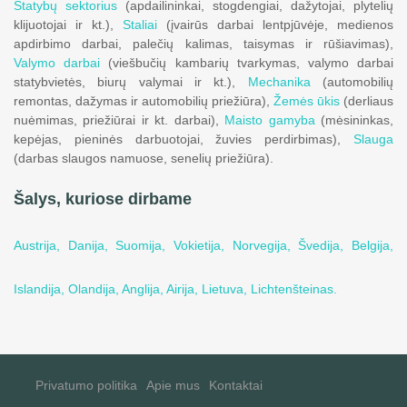
Statybų sektorius
(apdailininkai, stogdengiai, dažytojai, plytelių
klijuotojai ir kt.),
Staliai
(įvairūs darbai lentpjūvėje, medienos
apdirbimo darbai, palečių kalimas, taisymas ir rūšiavimas),
Valymo darbai
(viešbučių kambarių tvarkymas, valymo darbai
statybvietės, biurų valymai ir kt.),
Mechanika
(automobilių
remontas, dažymas ir automobilių priežiūra),
Žemės ūkis
(derliaus
nuėmimas, priežiūrai ir kt. darbai),
Maisto gamyba
(mėsininkas,
kepėjas, pieninės darbuotojai, žuvies perdirbimas),
Slauga
(darbas slaugos namuose, senelių priežiūra).
Šalys, kuriose dirbame
Austrija,
Danija,
Suomija,
Vokietija,
Norvegija,
Švedija,
Belgija,
Islandija,
Olandija,
Anglija,
Airija,
Lietuva,
Lichtenšteinas.
Privatumo politika
Apie mus
Kontaktai