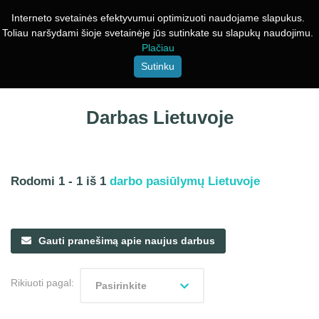
Interneto svetainės efektyvumui optimizuoti naudojame slapukus.
Toliau naršydami šioje svetainėje jūs sutinkate su slapukų naudojimu.
Plačiau
Sutinku
Darbas Lietuvoje
Rodomi 1 - 1 iš 1
darbo pasiūlymų Lietuvoje
Gauti pranešimą apie naujus darbus
Rikiuoti pagal:
Pasirinkite