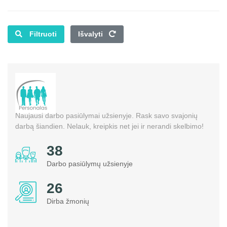
Filtruoti
Išvalyti
Naujausi darbo pasiūlymai užsienyje. Rask savo svajonių
darbą šiandien. Nelauk, kreipkis net jei ir nerandi skelbimo!
41
Darbo pasiūlymų užsienyje
28
Dirba žmonių