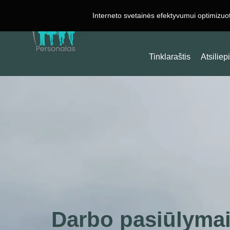
Interneto svetainės efektyvumui optimizuo
Darbas Užsienyje
Tinklaraštis
Atsiliep
Darbo pasiūlymai