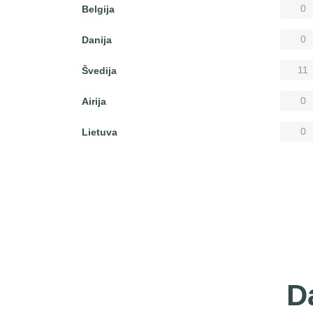
0
Belgija
0
Danija
11
Švedija
0
Airija
0
Lietuva
D