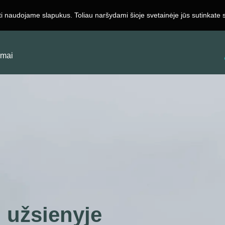
ti naudojame slapukus. Toliau naršydami šioje svetainėje jūs sutinkate
Registruotis
Apie Mus
Darbdaviams
Kontaktai
imai
 užsienyje