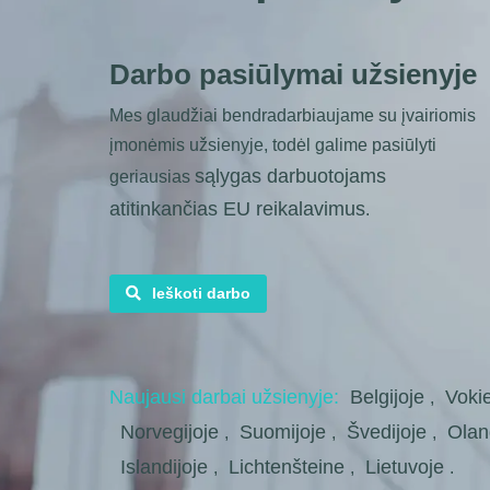
Darbo pasiūlymai užsienyje
Mes glaudžiai bendradarbiaujame su įvairiomis
įmonėmis užsienyje, todėl galime pasiūlyti
sąlygas darbuotojams
geriausias
atitinkančias EU reikalavimus
.
Ieškoti darbo
Naujausi darbai užsienyje:
Belgijoje
Vokie
,
Norvegijoje
Suomijoje
Švedijoje
Olan
,
,
,
Islandijoje
Lichtenšteine
Lietuvoje
,
,
.