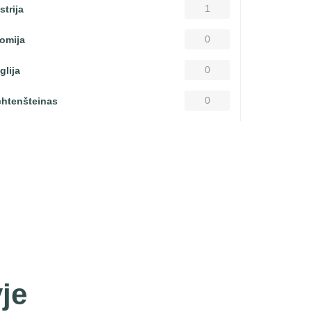
1
strija
0
omija
0
glija
0
chtenšteinas
je