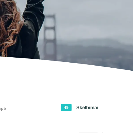
Skelbimai
49
upė