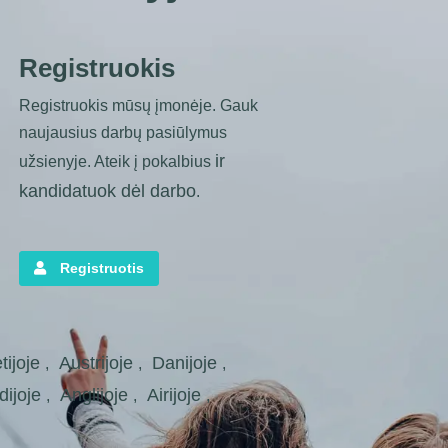
Registruokis
Registruokis mūsų įmonėje. Gauk
naujausius darbų pasiūlymus
ir
užsienyje. Ateik į pokalbius
kandidatuok dėl darbo
.
Registruotis
tijoje
Austrijoje
Danijoje
,
,
,
dijoje
Anglijoje
Airijoje
,
,
,