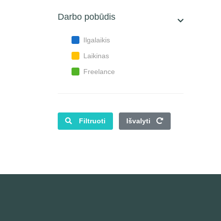
Darbo pobūdis
Ilgalaikis
Laikinas
Freelance
Filtruoti
Išvalyti