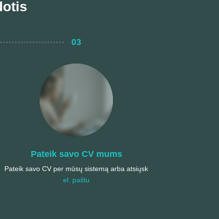
otis
03
Pateik savo CV mums
Pateik savo CV per mūsų sistemą arba atsiųsk
el. paštu