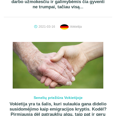
darbo užmokesčiu ir galimybėmis čia gyventi
ne trumpai, tačiau visą...
2021-03-16
Vokietija
Senelių priežiūra Vokietijoje
Vokietija yra ta šalis, kuri sulaukia gana didelio
susidomėjimo kaip emigracijos kryptis. Kodėl?
Pirmiausia dėl patrauklių algų, taip pat ir gerų