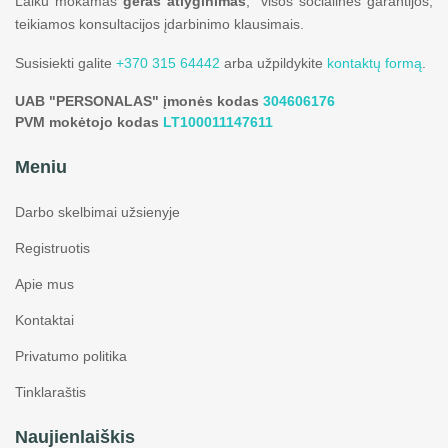
Laiku mokamas
geras atlyginimas
, visos socialinės garantijos,
teikiamos konsultacijos įdarbinimo klausimais.
Susisiekti galite
+370 315 64442
arba užpildykite
kontaktų formą
.
UAB "PERSONALAS" įmonės kodas
304606176
PVM mokėtojo kodas
LT100011147611
Meniu
Darbo skelbimai užsienyje
Registruotis
Apie mus
Kontaktai
Privatumo politika
Tinklaraštis
Naujienlaiškis