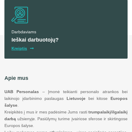
Darbdaviams
Ieškai darbuotojų?
Kreiptis
Apie mus
UAB Personalas
– Įmonė teikianti personalo atrankos bei
laikinojo įdarbinimo paslaugas
Lietuvoje
bei kitose
Europos
šalyse
.
Kreipkitės į mus ir mes padėsime Jums rasti
trumpalaikį/ilgalaikį
darbą
užsienyje. Pasiūlymų turime įvairiose sferose ir skirtingose
Europos šalyse.