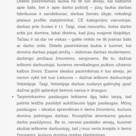
Didelis pasirinkimas laukia ne tik tuo atveju, kai kalbame
apie šalis, bet ir apie darbo pobūdį – jūsų laukia darbas
fabrikuose ir sandėliuose; darbas žemės ūkyje; reikalingi
plataus profilio statybininkai; CE kategorijos vairuotojai;
darbas prie žuvies ir t.t. Taigi, visai nesvarbu, kokia darbo
sritis jus domina, labai tikėtina, kad jūsų svajonė išsipildys.
Tačiau ir tai dar ne viskas – galite rinktis ne tik įvairias šalis
ar darbo sritis. Didelis pasirinkimas laukia ir tuomet, kai
domina darbas pagal amžių – siūlomas darbas studentams;
darbingo amžiaus žmonėms; senjorams. Be to, dažnai
ieškomi darbuotojai, kuriems nereikalingos puikios užsienio
kalbos žinios. Esame idealus pasirinkimas ir tuo atveju, jei
nenori vykti toli nuo Lietuvos – dažnai ieškomi darbuotojai
Vokietijoje. Taigi, Vokietijoje darbas sudarys galimybę ypač
dažnai grįžti aplankyti šeimos narius ir draugus.
Tarpininkavimo paslaugas teikiame ilgą laiko tarpą, tad
patirtis leidžia pasiūlyti aukščiausio lygio paslaugas. Mūsų
paslaugos – idealus sprendimas ir tiems žmonėms, kuriuos
domina pelningas darbas. Kruopščiai atrenkame gautus
darbo pasiūlymus. Be to, neretai pasitaiko atvejų, kuomet
skubiai ieškome darbuotojų, tad į mus verta kreiptis ir tiems
žmonėms, kuriuos domina greitas įdarbinimas.