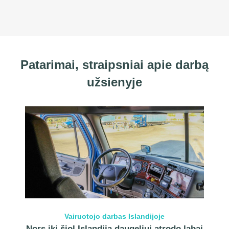
Patarimai, straipsniai apie darbą
užsienyje
Vairuotojo darbas Islandijoje
Nors iki šiol Islandija daugeliui atrodo labai