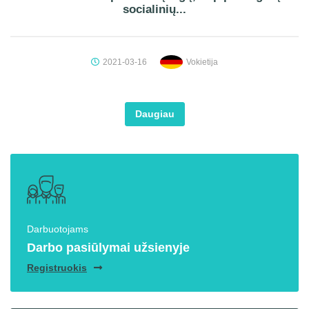
socialinių...
2021-03-16
Vokietija
Daugiau
Darbuotojams
Darbo pasiūlymai užsienyje
Registruokis