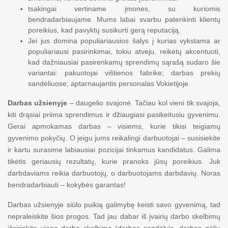
tsakingai vertiname įmones, su kuriomis
bendradarbiaujame. Mums labai svarbu patenkinti klientų
poreikius, kad pavyktų susikurti gerą reputaciją.
Jei jus domina populiariausios šalys į kurias vykstama ar
populiariausi pasirinkimai, tokiu atveju, reikėtų akcentuoti,
kad dažniausiai pasirenkamų sprendimų sąrašą sudaro šie
variantai: pakuotojai vištienos fabrike; darbas prekių
sandėliuose; aptarnaujantis personalas Vokietijoje.
Darbas užsienyje
– daugelio svajonė. Tačiau kol vieni tik svajoja,
kiti drąsiai priima sprendimus ir džiaugiasi pasikeitusiu gyvenimu.
Gerai apmokamas darbas – visiems, kurie tikisi teigiamų
gyvenimo pokyčių. O jeigu jums reikalingi darbuotojai – susisiekite
ir kartu surasime labiausiai pozicijai tinkamus kandidatus. Galima
tikėtis geriausių rezultatų, kurie pranoks jūsų poreikius. Juk
darbdaviams reikia darbuotojų, o darbuotojams darbdavių. Noras
bendradarbiauti – kokybės garantas!
Darbas užsienyje siūlo puikią galimybę keisti savo gyvenimą, tad
nepraleiskite šios progos. Tad jau dabar iš įvairių darbo skelbimų