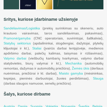
Sritys, kuriose įdarbiname užsienyje
Sandėliavimas/Logistika
(prekių surinkimas su skeneriu, auto
krautuvo vairavimas, taros sandėliavimas, pakavimas),
Pramonė/gamyba
(CNC operatoriais, suvirintojai, šaltkalviai),
Statybų sektorius
(apdailininkai, stogdengiai, dažytojai, plytelių
klijuotojai ir kt.),
Staliai
(įvairūs darbai lentpjūvėje, medienos
apdirbimo darbai, palečių kalimas, taisymas ir rūšiavimas),
Valymo darbai
(viešbučių kambarių tvarkymas, valymo darbai
statybvietės, biurų valymai ir kt.),
Mechanika
(automobilių
remontas, dažymas ir automobilių priežiūra),
Žemės ūkis
(derliaus
nuėmimas, priežiūrai ir kt. darbai),
Maisto gamyba
(mėsininkas,
kepėjas, pieninės darbuotojai, žuvies perdirbimas),
Slauga
(darbas slaugos namuose, senelių priežiūra).
Šalys, kuriose dirbame
Austrija,
Danija,
Suomija,
Vokietija,
Norvegija,
Švedija,
Belgija,