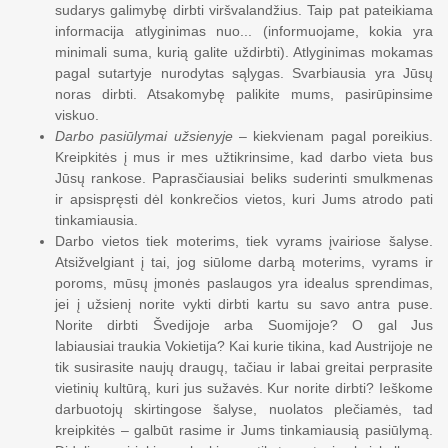
sudarys galimybę dirbti viršvalandžius. Taip pat pateikiama
informacija atlyginimas nuo... (informuojame, kokia yra
minimali suma, kurią galite uždirbti). Atlyginimas mokamas
pagal sutartyje nurodytas sąlygas. Svarbiausia yra Jūsų
noras dirbti. Atsakomybę palikite mums, pasirūpinsime
viskuo.
Darbo pasiūlymai užsienyje
– kiekvienam pagal poreikius.
Kreipkitės į mus ir mes užtikrinsime, kad darbo vieta bus
Jūsų rankose. Paprasčiausiai beliks suderinti smulkmenas
ir apsispręsti dėl konkrečios vietos, kuri Jums atrodo pati
tinkamiausia.
Darbo vietos tiek moterims, tiek vyrams įvairiose šalyse.
Atsižvelgiant į tai, jog siūlome darbą moterims, vyrams ir
poroms, mūsų įmonės paslaugos yra idealus sprendimas,
jei į užsienį norite vykti dirbti kartu su savo antra puse.
Norite dirbti Švedijoje arba Suomijoje? O gal Jus
labiausiai traukia Vokietija? Kai kurie tikina, kad Austrijoje ne
tik susirasite naujų draugų, tačiau ir labai greitai perprasite
vietinių kultūrą, kuri jus sužavės. Kur norite dirbti? Ieškome
darbuotojų skirtingose šalyse, nuolatos plečiamės, tad
kreipkitės – galbūt rasime ir Jums tinkamiausią pasiūlymą.