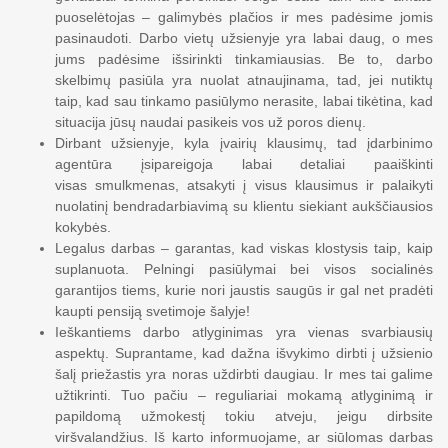
puoselėtojas – galimybės plačios ir mes padėsime jomis
pasinaudoti. Darbo vietų užsienyje yra labai daug, o mes
jums padėsime išsirinkti tinkamiausias. Be to, darbo
skelbimų pasiūla yra nuolat atnaujinama, tad, jei nutiktų
taip, kad sau tinkamo pasiūlymo nerasite, labai tikėtina, kad
situacija jūsų naudai pasikeis vos už poros dienų.
Dirbant užsienyje, kyla įvairių klausimų, tad įdarbinimo
agentūra įsipareigoja labai detaliai paaiškinti
visas smulkmenas, atsakyti į visus klausimus ir palaikyti
nuolatinį bendradarbiavimą su klientu siekiant aukščiausios
kokybės.
Legalus darbas – garantas, kad viskas klostysis taip, kaip
suplanuota. Pelningi pasiūlymai bei visos socialinės
garantijos tiems, kurie nori jaustis saugūs ir gal net pradėti
kaupti pensiją svetimoje šalyje!
Ieškantiems darbo atlyginimas yra vienas svarbiausių
aspektų. Suprantame, kad dažna išvykimo dirbti į užsienio
šalį priežastis yra noras uždirbti daugiau. Ir mes tai galime
užtikrinti. Tuo pačiu – reguliariai mokamą atlyginimą ir
papildomą užmokestį tokiu atveju, jeigu dirbsite
viršvalandžius. Iš karto informuojame, ar siūlomas darbas