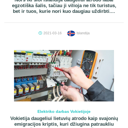
egzotiška šalis, tačiau ji vilioja ne tik turistus,
bet ir tuos, kurie nori kuo daugiau uždirbti....
2021-03-16
Islandija
Elektriko darbas Vokietijoje
Vokietija daugeliui lietuvių atrodo kaip svajonių
emigracijos kriptis, kuri džiugina patraukliu