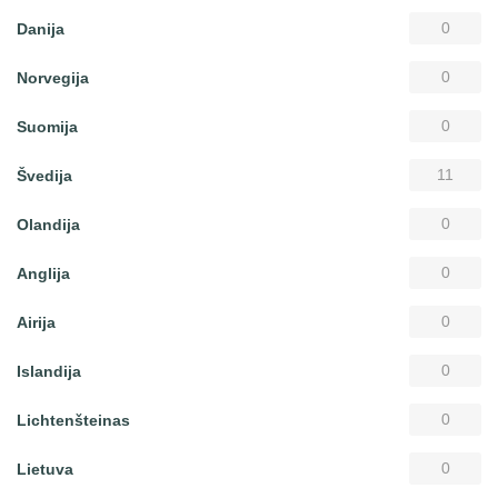
0
Danija
0
Norvegija
0
Suomija
11
Švedija
0
Olandija
0
Anglija
0
Airija
0
Islandija
0
Lichtenšteinas
0
Lietuva