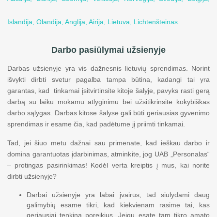
Islandija,
Olandija,
Anglija,
Airija,
Lietuva,
Lichtenšteinas.
Darbo pasiūlymai užsienyje
Darbas užsienyje yra vis dažnesnis lietuvių sprendimas. Norint
išvykti dirbti svetur pagalba tampa būtina, kadangi tai yra
garantas, kad tinkamai įsitvirtinsite kitoje šalyje, pavyks rasti gerą
darbą su laiku mokamu atlyginimu bei užsitikrinsite kokybiškas
darbo sąlygas. Darbas kitose šalyse gali būti geriausias gyvenimo
sprendimas ir esame čia, kad padėtume jį priimti tinkamai.
Tad, jei šiuo metu dažnai sau primenate, kad ieškau darbo ir
domina garantuotas įdarbinimas, atminkite, jog UAB „Personalas“
– protingas pasirinkimas! Kodėl verta kreiptis į mus, kai norite
dirbti užsienyje?
Darbai užsienyje yra labai įvairūs, tad siūlydami daug
galimybių esame tikri, kad kiekvienam rasime tai, kas
geriausiai tenkina poreikius. Jeigu esate tam tikro amato