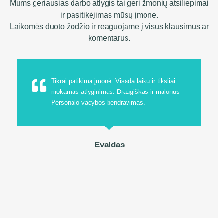
Mums geriausias darbo atlygis tai geri žmonių atsiliepimai
ir pasitikėjimas mūsų įmone.
Laikomės duoto žodžio ir reaguojame į visus klausimus ar
komentarus.
Tikrai patikima įmonė. Visada laiku ir tiksliai
mokamas atlyginimas. Draugiškas ir malonus
Personalo vadybos bendravimas.
Evaldas