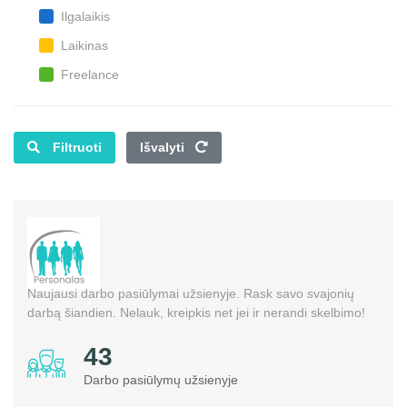
Ilgalaikis
Laikinas
Freelance
Filtruoti
Išvalyti
Naujausi darbo pasiūlymai užsienyje. Rask savo svajonių
darbą šiandien. Nelauk, kreipkis net jei ir nerandi skelbimo!
55
Darbo pasiūlymų užsienyje