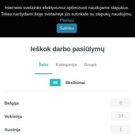
Interneto svetainės efektyvumui optimizuoti naudojame slapukus.
Toliau naršydami šioje svetainėje jūs sutinkate su slapukų naudojimu.
Plačiau
Sutinku
Ieškok darbo pasiūlymų
Šalis
Kategorija
Grupė
49
Skelbimai
0
Belgija
37
Vokietija
1
Austrija