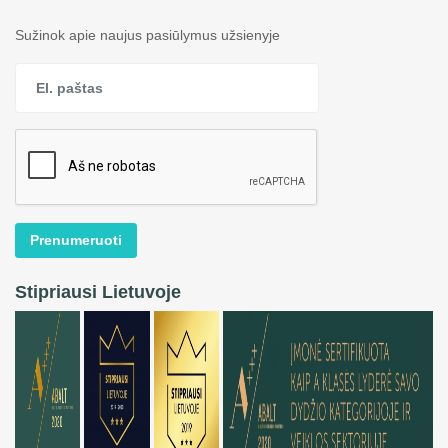
Sužinok apie naujus pasiūlymus užsienyje
Prenumeruoti
Stipriausi Lietuvoje