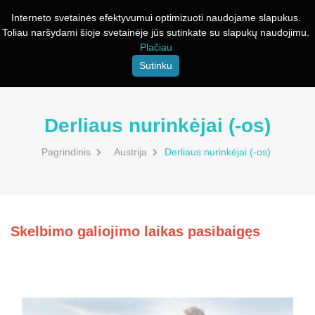
Interneto svetainės efektyvumui optimizuoti naudojame slapukus.
Toliau naršydami šioje svetainėje jūs sutinkate su slapukų naudojimu.
Plačiau
Sutinku
Derliaus nurinkėjai (-os)
Pagrindinis
Austrija
Derliaus nurinkėjai (-os)
Skelbimo galiojimo laikas pasibaigęs