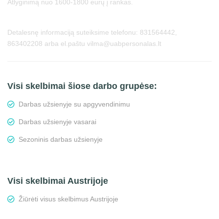
Atlyginimą nuo 1600-1800 eurų į rankas.
Detalesnę informaciją suteiksime telefonu: 831564442,
863402208 arba el.paštu vilma@uabpersonalas.lt
Visi skelbimai šiose darbo grupėse:
Darbas užsienyje su apgyvendinimu
Darbas užsienyje vasarai
Sezoninis darbas užsienyje
Visi skelbimai Austrijoje
Žiūrėti visus skelbimus Austrijoje