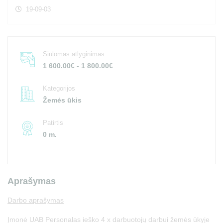
19-09-03
Siūlomas atlyginimas
1 600.00€ - 1 800.00€
Kategorijos
Žemės ūkis
Patirtis
0 m.
Aprašymas
Darbo aprašymas
Įmonė UAB Personalas ieško 4 x darbuotojų darbui žemės ūkyje