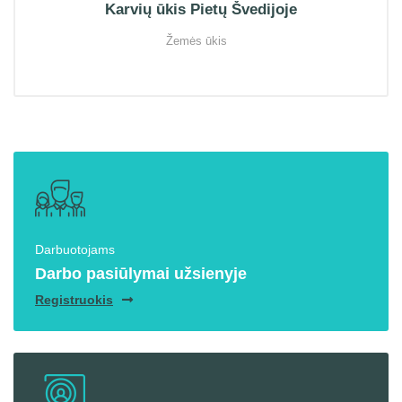
Karvių ūkis Pietų Švedijoje
Žemės ūkis
Darbuotojams
Darbo pasiūlymai užsienyje
Registruokis