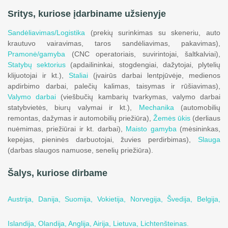
Sritys, kuriose įdarbiname užsienyje
Sandėliavimas/Logistika
(prekių surinkimas su skeneriu, auto
krautuvo vairavimas, taros sandėliavimas, pakavimas),
Pramonė/gamyba
(CNC operatoriais, suvirintojai, šaltkalviai),
Statybų sektorius
(apdailininkai, stogdengiai, dažytojai, plytelių
klijuotojai ir kt.),
Staliai
(įvairūs darbai lentpjūvėje, medienos
apdirbimo darbai, palečių kalimas, taisymas ir rūšiavimas),
Valymo darbai
(viešbučių kambarių tvarkymas, valymo darbai
statybvietės, biurų valymai ir kt.),
Mechanika
(automobilių
remontas, dažymas ir automobilių priežiūra),
Žemės ūkis
(derliaus
nuėmimas, priežiūrai ir kt. darbai),
Maisto gamyba
(mėsininkas,
kepėjas, pieninės darbuotojai, žuvies perdirbimas),
Slauga
(darbas slaugos namuose, senelių priežiūra).
Šalys, kuriose dirbame
Austrija,
Danija,
Suomija,
Vokietija,
Norvegija,
Švedija,
Belgija,
Islandija,
Olandija,
Anglija,
Airija,
Lietuva,
Lichtenšteinas.