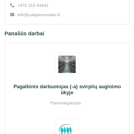
+370 315 64442
info@uabpersonalas.lt
Panašūs darbai
Pagalbinis darbuotojas (-a) svirplių auginimo
ūkyje
Pramonė/gamyba