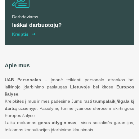
Darbdaviams
Ieškai darbuotojų?
Kreiptis
Apie mus
UAB Personalas
– Įmonė teikianti personalo atrankos bei
laikinojo įdarbinimo paslaugas
Lietuvoje
bei kitose
Europos
šalyse
.
Kreipkitės į mus ir mes padėsime Jums rasti
trumpalaikį/ilgalaikį
darbą
užsienyje. Pasiūlymų turime įvairiose sferose ir skirtingose
Europos šalyse.
Laiku mokamas
geras atlyginimas
, visos socialinės garantijos,
teikiamos konsultacijos įdarbinimo klausimais.