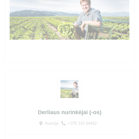
Derliaus nurinkėjai (-os)
Austrija
+370 315 64442