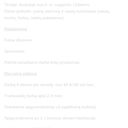
Tirolyje, Austrijoje nuo š. m. rugpjūčio 12dienos;
Darbo pobūdis: įvairių daržovių ir vaisių nurinkimas (salotų,
morkų, bulvių, salotų pakavimas).
Reikalavimai
Fizinė ištvermė;
Spartumas;
Patirtis panašiame darbe būtų privalumas.
Mes jums siūlome
Darbą 6 dienas per savaitę, nuo 48 iki 60 val./sav.;
Trumpalaikį darbą apie 2-3 mėn;
Suteikiame apgyvendinimas už papildomą mokestį;
Apgyvendiname po 2 x žmones vienam kambaryje;