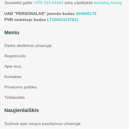
Susisiekti galite
+370 315 64442
arba užpildykite
kontaktų formą
.
UAB "PERSONALAS" įmonės kodas
304606176
PVM mokėtojo kodas
LT100011147611
Meniu
Darbo skelbimai užsienyje
Registruotis
Apie mus
Kontaktai
Privatumo politika
Tinklaraštis
Naujienlaiškis
Sužinok apie naujus pasiūlymus užsienyje