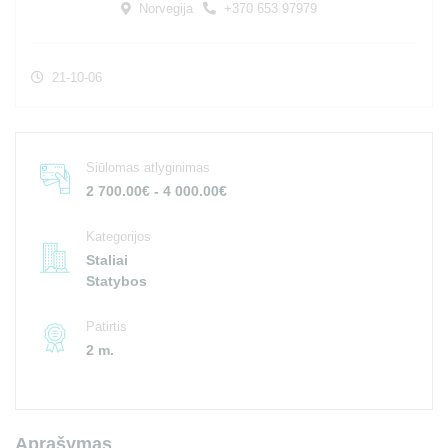
Norvegija
+370 653 97979
21-10-06
Siūlomas atlyginimas
2 700.00€ - 4 000.00€
Kategorijos
Staliai
Statybos
Patirtis
2 m.
Aprašymas