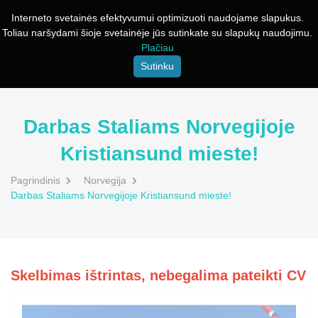
Interneto svetainės efektyvumui optimizuoti naudojame slapukus.
Toliau naršydami šioje svetainėje jūs sutinkate su slapukų naudojimu.
Plačiau
Sutinku
Darbas Staliams Norvegijoje
Kristiansund mieste!
Pagrindinis
Norvegija
Darbas Staliams Norvegijoje Kristiansund mieste!
Skelbimas ištrintas, nebegalima pateikti CV