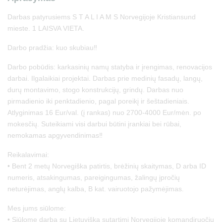
Darbas patyrusiems S T A L I A M S Norvegijoje Kristiansund
mieste. 1 LAISVA VIETA.
Darbo pradžia: kuo skubiau‼
Darbo pobūdis: karkasinių namų statyba ir įrengimas, renovacijos
darbai. Ilgalaikiai projektai. Darbas prie medinių fasadų, langų,
durų montavimo, stogo konstrukcijų, grindų. Darbas nuo
pirmadienio iki penktadienio, pagal poreikį ir šeštadieniais.
Atlyginimas 16 Eur/val. (į rankas) nuo 2700-4000 Eur/mėn. po
mokesčių. Suteikiami visi darbui būtini įrankiai bei rūbai,
nemokamas apgyvendinimas‼️
Reikalavimai:
• Bent 2 metų Norvegiška patirtis, brėžinių skaitymas, D arba ID
numeris, atsakingumas, pareigingumas, žalingų įpročių
neturėjimas, anglų kalba, B kat. vairuotojo pažymėjimas.
Mes jums siūlome:
• Siūlome darbą su Lietuviška sutartimi Norvegijoje komandiruočių