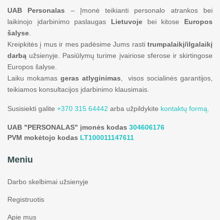
UAB Personalas
– Įmonė teikianti personalo atrankos bei
laikinojo įdarbinimo paslaugas
Lietuvoje
bei kitose
Europos
šalyse
.
Kreipkitės į mus ir mes padėsime Jums rasti
trumpalaikį/ilgalaikį
darbą
užsienyje. Pasiūlymų turime įvairiose sferose ir skirtingose
Europos šalyse.
Laiku mokamas
geras atlyginimas
, visos socialinės garantijos,
teikiamos konsultacijos įdarbinimo klausimais.
Susisiekti galite
+370 315 64442
arba užpildykite
kontaktų formą
.
UAB "PERSONALAS" įmonės kodas
304606176
PVM mokėtojo kodas
LT100011147611
Meniu
Darbo skelbimai užsienyje
Registruotis
Apie mus