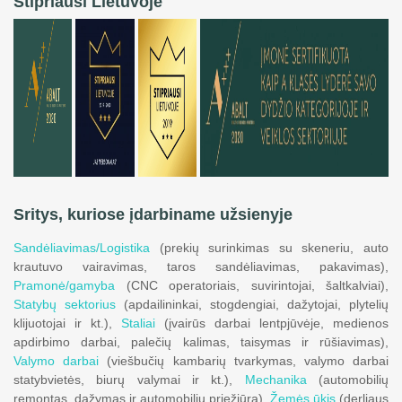
Stipriausi Lietuvoje
Sritys, kuriose įdarbiname užsienyje
Sandėliavimas/Logistika
(prekių surinkimas su skeneriu, auto
krautuvo vairavimas, taros sandėliavimas, pakavimas),
Pramonė/gamyba
(CNC operatoriais, suvirintojai, šaltkalviai),
Statybų sektorius
(apdailininkai, stogdengiai, dažytojai, plytelių
klijuotojai ir kt.),
Staliai
(įvairūs darbai lentpjūvėje, medienos
apdirbimo darbai, palečių kalimas, taisymas ir rūšiavimas),
Valymo darbai
(viešbučių kambarių tvarkymas, valymo darbai
statybvietės, biurų valymai ir kt.),
Mechanika
(automobilių
remontas, dažymas ir automobilių priežiūra),
Žemės ūkis
(derliaus