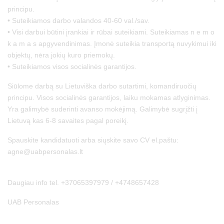
principu.
• Suteikiamos darbo valandos 40-60 val./sav.
• Visi darbui būtini įrankiai ir rūbai suteikiami. Suteikiamas n e m o
k a m a s apgyvendinimas. Įmonė suteikia transportą nuvykimui iki
objektų, nėra jokių kuro priemokų.
• Suteikiamos visos socialinės garantijos.
Siūlome darbą su Lietuviška darbo sutartimi, komandiruočių
principu. Visos socialinės garantijos, laiku mokamas atlyginimas.
Yra galimybė suderinti avanso mokėjimą. Galimybė sugrįžti į
Lietuvą kas 6-8 savaites pagal poreikį.
Spauskite kandidatuoti arba siųskite savo CV el.paštu:
agne@uabpersonalas.lt
Daugiau info tel. +37065397979 / +4748657428
UAB Personalas