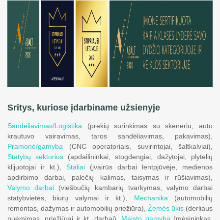
Sritys, kuriose įdarbiname užsienyje
Sandėliavimas/Logistika
(prekių surinkimas su skeneriu, auto
krautuvo vairavimas, taros sandėliavimas, pakavimas),
Pramonė/gamyba
(CNC operatoriais, suvirintojai, šaltkalviai),
Statybų sektorius
(apdailininkai, stogdengiai, dažytojai, plytelių
klijuotojai ir kt.),
Staliai
(įvairūs darbai lentpjūvėje, medienos
apdirbimo darbai, palečių kalimas, taisymas ir rūšiavimas),
Valymo darbai
(viešbučių kambarių tvarkymas, valymo darbai
statybvietės, biurų valymai ir kt.),
Mechanika
(automobilių
remontas, dažymas ir automobilių priežiūra),
Žemės ūkis
(derliaus
nuėmimas, priežiūrai ir kt. darbai),
Maisto gamyba
(mėsininkas,