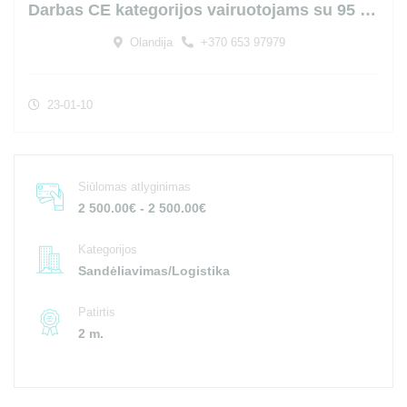
Darbas CE kategorijos vairuotojams su 95 kodu Olandijoje
Olandija
+370 653 97979
23-01-10
Siūlomas atlyginimas
2 500.00€ - 2 500.00€
Kategorijos
Sandėliavimas/Logistika
Patirtis
2 m.