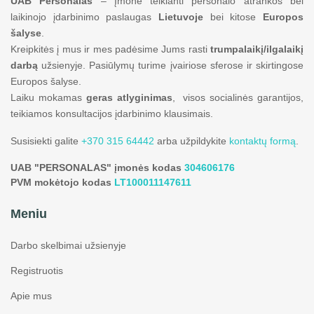
UAB Personalas
– Įmonė teikianti personalo atrankos bei
laikinojo įdarbinimo paslaugas
Lietuvoje
bei kitose
Europos
šalyse
.
Kreipkitės į mus ir mes padėsime Jums rasti
trumpalaikį/ilgalaikį
darbą
užsienyje. Pasiūlymų turime įvairiose sferose ir skirtingose
Europos šalyse.
Laiku mokamas
geras atlyginimas
, visos socialinės garantijos,
teikiamos konsultacijos įdarbinimo klausimais.
Susisiekti galite
+370 315 64442
arba užpildykite
kontaktų formą
.
UAB "PERSONALAS" įmonės kodas
304606176
PVM mokėtojo kodas
LT100011147611
Meniu
Darbo skelbimai užsienyje
Registruotis
Apie mus