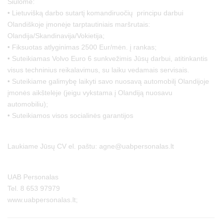
Siūlome:
• Lietuvišką darbo sutartį komandiruočių principu darbui
Olandiškoje įmonėje tarptautiniais maršrutais:
Olandija/Skandinavija/Vokietija;
• Fiksuotas atlyginimas 2500 Eur/mėn. į rankas;
• Suteikiamas Volvo Euro 6 sunkvežimis Jūsų darbui, atitinkantis
visus techninius reikalavimus, su laiku vedamais servisais.
• Suteikiame galimybę laikyti savo nuosavą automobilį Olandijoje
įmonės aikštelėje (jeigu vykstama į Olandiją nuosavu
automobiliu);
• Suteikiamos visos socialinės garantijos
Laukiame Jūsų CV el. paštu: agne@uabpersonalas.lt
UAB Personalas
Tel. 8 653 97979
www.uabpersonalas.lt;