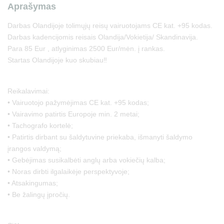
Aprašymas
Darbas Olandijoje tolimųjų reisų vairuotojams CE kat. +95 kodas.
Darbas kadencijomis reisais Olandija/Vokietija/ Skandinavija.
Para 85 Eur , atlyginimas 2500 Eur/mėn. į rankas.
Startas Olandijoje kuo skubiau‼️
Reikalavimai:
• Vairuotojo pažymėjimas CE kat. +95 kodas;
• Vairavimo patirtis Europoje min. 2 metai;
• Tachografo kortelė;
• Patirtis dirbant su šaldytuvine priekaba, išmanyti šaldymo
įrangos valdymą;
• Gebėjimas susikalbėti anglų arba vokiečių kalba;
• Noras dirbti ilgalaikėje perspektyvoje;
• Atsakingumas;
• Be žalingų įpročių.