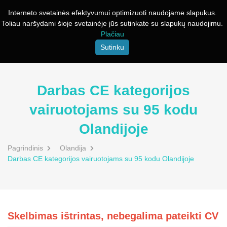
Interneto svetainės efektyvumui optimizuoti naudojame slapukus.
Toliau naršydami šioje svetainėje jūs sutinkate su slapukų naudojimu.
Plačiau
Sutinku
Darbas CE kategorijos
vairuotojams su 95 kodu
Olandijoje
Pagrindinis
Olandija
Darbas CE kategorijos vairuotojams su 95 kodu Olandijoje
Skelbimas ištrintas, nebegalima pateikti CV