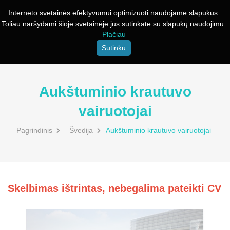
Interneto svetainės efektyvumui optimizuoti naudojame slapukus.
Toliau naršydami šioje svetainėje jūs sutinkate su slapukų naudojimu.
Plačiau
Sutinku
Aukštuminio krautuvo
vairuotojai
Pagrindinis
Švedija
Aukštuminio krautuvo vairuotojai
Skelbimas ištrintas, nebegalima pateikti CV