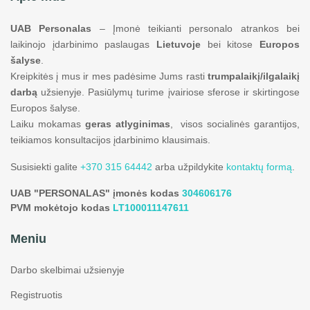
UAB Personalas
– Įmonė teikianti personalo atrankos bei
laikinojo įdarbinimo paslaugas
Lietuvoje
bei kitose
Europos
šalyse
.
Kreipkitės į mus ir mes padėsime Jums rasti
trumpalaikį/ilgalaikį
darbą
užsienyje. Pasiūlymų turime įvairiose sferose ir skirtingose
Europos šalyse.
Laiku mokamas
geras atlyginimas
, visos socialinės garantijos,
teikiamos konsultacijos įdarbinimo klausimais.
Susisiekti galite
+370 315 64442
arba užpildykite
kontaktų formą
.
UAB "PERSONALAS" įmonės kodas
304606176
PVM mokėtojo kodas
LT100011147611
Meniu
Darbo skelbimai užsienyje
Registruotis