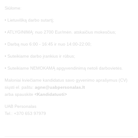
Siūlome:
• Lietuvišką darbo sutartį;
• ATLYGINIMĄ: nuo 2700 Eur/mėn. atskaičius mokesčius;
• Darbą nuo 6:00 - 16:45 ir nuo 14:00-22:00;
• Suteikiame darbo įrankius ir rūbus;
• Suteikiame NEMOKAMĄ apgyvendinimą netoli darbovietės.
Maloniai kviečiame kandidatus savo gyvenimo aprašymus (CV)
siųsti el. paštu:
agne@uabpersonalas.lt
arba spauskite
<Kandidatuoti>
UAB Personalas
Tel.: +370 653 97979