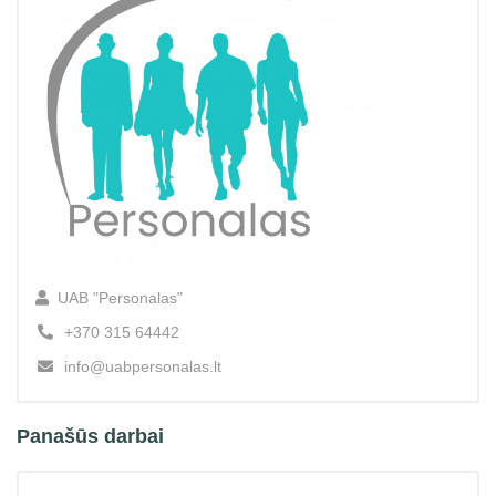
UAB "Personalas"
+370 315 64442
info@uabpersonalas.lt
Panašūs darbai