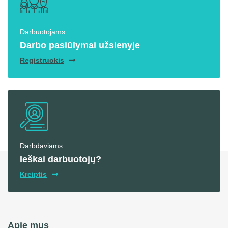
Darbuotojams
Darbo pasiūlymai užsienyje
Registruokis
Darbdaviams
Ieškai darbuotojų?
Kreiptis
Apie mus