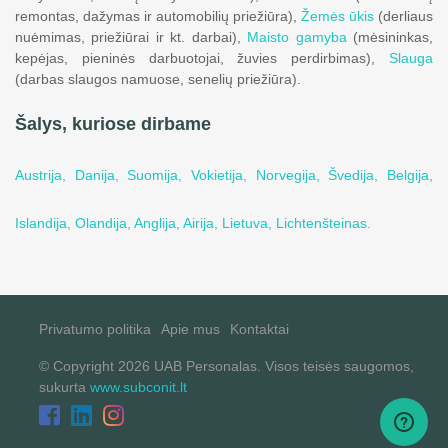
remontas, dažymas ir automobilių priežiūra),
Žemės ūkis
(derliaus
nuėmimas, priežiūrai ir kt. darbai),
Maisto gamyba
(mėsininkas,
kepėjas, pieninės darbuotojai, žuvies perdirbimas),
Slauga
(darbas slaugos namuose, senelių priežiūra).
Šalys, kuriose dirbame
Austrija,
Danija,
Suomija,
Vokietija,
Norvegija,
Švedija,
Belgija,
Islandija,
Olandija,
Anglija,
Airija,
Lietuva,
Lichtenšteinas.
Privatumo politika
Apie mus
Kontaktai
© Copyright 2026 UAB Personalas. Visos teisės saugomos,
sukurta
www.subconit.lt