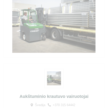
Aukštuminio krautuvo vairuotojai
Švedija
+370 315 64442