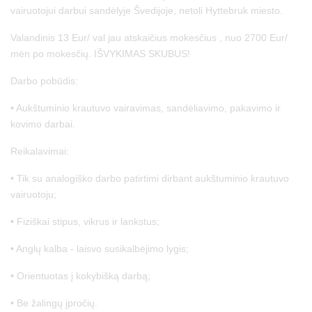
vairuotojui darbui sandėlyje Švedijoje, netoli Hyttebruk miesto.
Valandinis 13 Eur/ val jau atskaičius mokesčius , nuo 2700 Eur/
mėn po mokesčių. IŠVYKIMAS SKUBUS!
Darbo pobūdis:
• Aukštuminio krautuvo vairavimas, sandėliavimo, pakavimo ir
kovimo darbai.
Reikalavimai:
• Tik su analogiško darbo patirtimi dirbant aukštuminio krautuvo
vairuotoju;
• Fiziškai stipus, vikrus ir lankstus;
• Anglų kalba - laisvo susikalbėjimo lygis;
• Orientuotas į kokybišką darbą;
• Be žalingų įpročių.