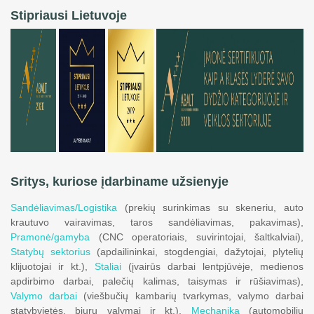
Stipriausi Lietuvoje
Sritys, kuriose įdarbiname užsienyje
Sandėliavimas/Logistika
(prekių surinkimas su skeneriu, auto
krautuvo vairavimas, taros sandėliavimas, pakavimas),
Pramonė/gamyba
(CNC operatoriais, suvirintojai, šaltkalviai),
Statybų sektorius
(apdailininkai, stogdengiai, dažytojai, plytelių
klijuotojai ir kt.),
Staliai
(įvairūs darbai lentpjūvėje, medienos
apdirbimo darbai, palečių kalimas, taisymas ir rūšiavimas),
Valymo darbai
(viešbučių kambarių tvarkymas, valymo darbai
statybvietės, biurų valymai ir kt.),
Mechanika
(automobilių