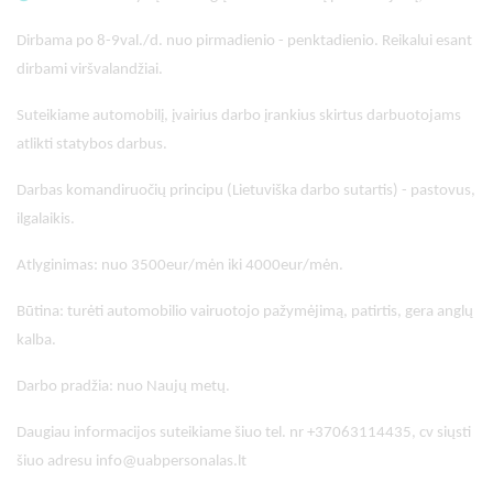
Dirbama po 8-9val./d. nuo pirmadienio - penktadienio. Reikalui esant
dirbami viršvalandžiai.
Suteikiame automobilį, įvairius darbo įrankius skirtus darbuotojams
atlikti statybos darbus.
Darbas komandiruočių principu (Lietuviška darbo sutartis) - pastovus,
ilgalaikis.
Atlyginimas: nuo 3500eur/mėn iki 4000eur/mėn.
Būtina: turėti automobilio vairuotojo pažymėjimą, patirtis, gera anglų
kalba.
Darbo pradžia: nuo Naujų metų.
Daugiau informacijos suteikiame šiuo tel. nr +37063114435, cv siųsti
šiuo adresu info@uabpersonalas.lt