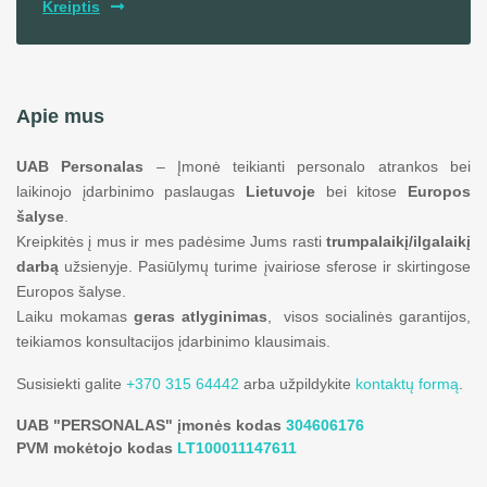
Kreiptis
Apie mus
UAB Personalas
– Įmonė teikianti personalo atrankos bei
laikinojo įdarbinimo paslaugas
Lietuvoje
bei kitose
Europos
šalyse
.
Kreipkitės į mus ir mes padėsime Jums rasti
trumpalaikį/ilgalaikį
darbą
užsienyje. Pasiūlymų turime įvairiose sferose ir skirtingose
Europos šalyse.
Laiku mokamas
geras atlyginimas
, visos socialinės garantijos,
teikiamos konsultacijos įdarbinimo klausimais.
Susisiekti galite
+370 315 64442
arba užpildykite
kontaktų formą
.
UAB "PERSONALAS" įmonės kodas
304606176
PVM mokėtojo kodas
LT100011147611