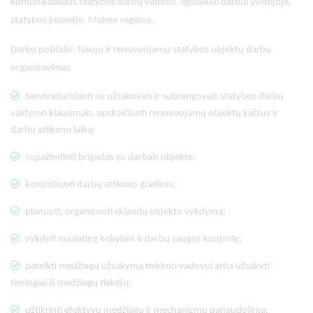
komunikabilaus statybos darbų vadovo, ilgalaikiui darbui Švedijoje,
statybos įmonėje, Malmo regione.
Darbo pobūdis: Naujų ir renovuojamų statybos objektų darbų
organizavimas
bendradarbiauti su užsakovais ir subrangovais statybos darbų
valdymo klausimais, apskaičiuoti renovuojamų objektų kaštus ir
darbų atlikimo laiką;
supažindinti brigadas su darbais objekte;
kontroliuoti darbų atlikimo grafikus;
planuoti, organizuoti sklandų objekto vykdymą;
vykdyti nuolatinę kokybės ir darbų saugos kontrolę;
pateikti medžiagų užsakymą tiekimo vadovui arba užsakyti
tiesiogiai iš medžiagų tiekėjų;
užtikrinti efektyvų medžiagų ir mechanizmų panaudojimą;