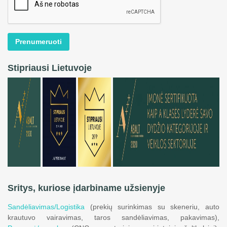
Prenumeruoti
Stipriausi Lietuvoje
Sritys, kuriose įdarbiname užsienyje
Sandėliavimas/Logistika
(prekių surinkimas su skeneriu, auto
krautuvo vairavimas, taros sandėliavimas, pakavimas),