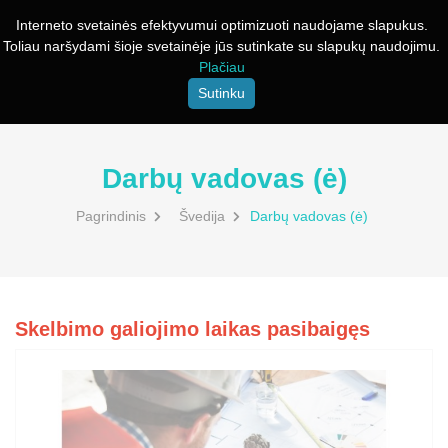
Interneto svetainės efektyvumui optimizuoti naudojame slapukus.
Toliau naršydami šioje svetainėje jūs sutinkate su slapukų naudojimu.
Plačiau
Sutinku
Darbų vadovas (ė)
Pagrindinis
Švedija
Darbų vadovas (ė)
Skelbimo galiojimo laikas pasibaigęs