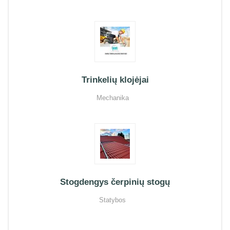
Trinkelių klojėjai
Mechanika
Stogdengys čerpinių stogų
Statybos