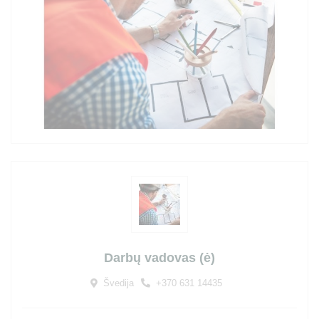
Darbų vadovas (ė)
Švedija
+370 631 14435