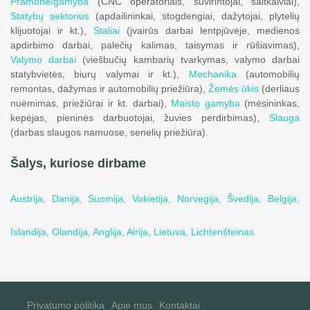
Pramonė/gamyba
(CNC operatoriais, suvirintojai, šaltkalviai),
Statybų sektorius
(apdailininkai, stogdengiai, dažytojai, plytelių
klijuotojai ir kt.),
Staliai
(įvairūs darbai lentpjūvėje, medienos
apdirbimo darbai, palečių kalimas, taisymas ir rūšiavimas),
Valymo darbai
(viešbučių kambarių tvarkymas, valymo darbai
statybvietės, biurų valymai ir kt.),
Mechanika
(automobilių
remontas, dažymas ir automobilių priežiūra),
Žemės ūkis
(derliaus
nuėmimas, priežiūrai ir kt. darbai),
Maisto gamyba
(mėsininkas,
kepėjas, pieninės darbuotojai, žuvies perdirbimas),
Slauga
(darbas slaugos namuose, senelių priežiūra).
Šalys, kuriose dirbame
Austrija,
Danija,
Suomija,
Vokietija,
Norvegija,
Švedija,
Belgija,
Islandija,
Olandija,
Anglija,
Airija,
Lietuva,
Lichtenšteinas.
Privatumo politika
Apie mus
Kontaktai