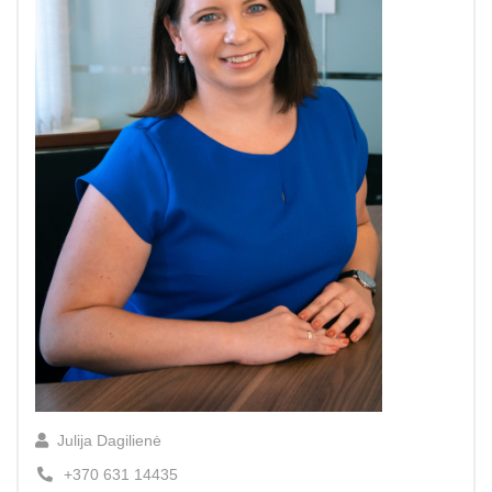
Julija Dagilienė
+370 631 14435