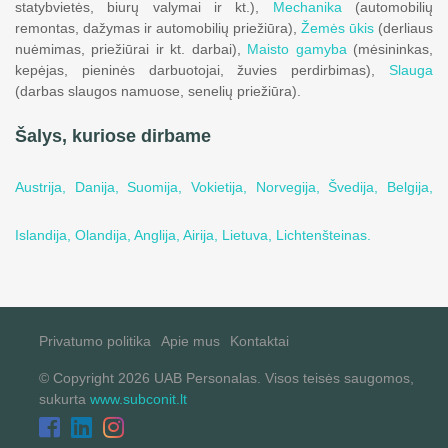
statybvietės, biurų valymai ir kt.),
Mechanika
(automobilių
remontas, dažymas ir automobilių priežiūra),
Žemės ūkis
(derliaus
nuėmimas, priežiūrai ir kt. darbai),
Maisto gamyba
(mėsininkas,
kepėjas, pieninės darbuotojai, žuvies perdirbimas),
Slauga
(darbas slaugos namuose, senelių priežiūra).
Šalys, kuriose dirbame
Austrija,
Danija,
Suomija,
Vokietija,
Norvegija,
Švedija,
Belgija,
Islandija,
Olandija,
Anglija,
Airija,
Lietuva,
Lichtenšteinas.
Privatumo politika
Apie mus
Kontaktai
© Copyright 2026 UAB Personalas. Visos teisės saugomos,
sukurta
www.subconit.lt