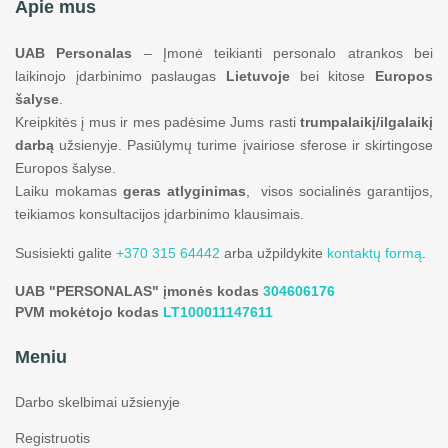
Apie mus
UAB Personalas
– Įmonė teikianti personalo atrankos bei
laikinojo įdarbinimo paslaugas
Lietuvoje
bei kitose
Europos
šalyse
.
Kreipkitės į mus ir mes padėsime Jums rasti
trumpalaikį/ilgalaikį
darbą
užsienyje. Pasiūlymų turime įvairiose sferose ir skirtingose
Europos šalyse.
Laiku mokamas
geras atlyginimas
, visos socialinės garantijos,
teikiamos konsultacijos įdarbinimo klausimais.
Susisiekti galite
+370 315 64442
arba užpildykite
kontaktų formą
.
UAB "PERSONALAS" įmonės kodas
304606176
PVM mokėtojo kodas
LT100011147611
Meniu
Darbo skelbimai užsienyje
Registruotis