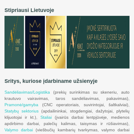
Stipriausi Lietuvoje
Sritys, kuriose įdarbiname užsienyje
Sandėliavimas/Logistika
(prekių surinkimas su skeneriu, auto
krautuvo vairavimas, taros sandėliavimas, pakavimas),
Pramonė/gamyba
(CNC operatoriais, suvirintojai, šaltkalviai),
Statybų sektorius
(apdailininkai, stogdengiai, dažytojai, plytelių
klijuotojai ir kt.),
Staliai
(įvairūs darbai lentpjūvėje, medienos
apdirbimo darbai, palečių kalimas, taisymas ir rūšiavimas),
Valymo darbai
(viešbučių kambarių tvarkymas, valymo darbai