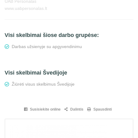
UAB Personalas
www.uabpersonalas.lt
Visi skelbimai šiose darbo grupėse:
Darbas užsienyje su apgyvendinimu
Visi skelbimai Švedijoje
Žiūrėti visus skelbimus Švedijoje
Susisiekite online
Dalintis
Spausdinti