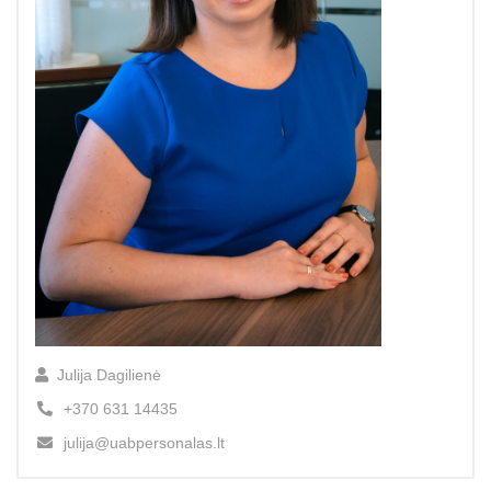
Julija Dagilienė
+370 631 14435
julija@uabpersonalas.lt