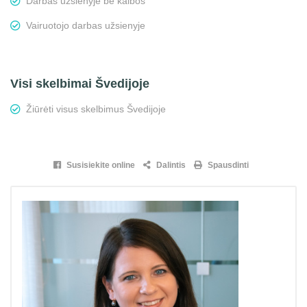
Darbas užsienyje be kalbos
Vairuotojo darbas užsienyje
Visi skelbimai Švedijoje
Žiūrėti visus skelbimus Švedijoje
Susisiekite online
Dalintis
Spausdinti