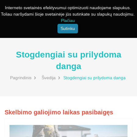
Interneto svetainės efektyvumui optimizuoti naudojame slapukus.
Toliau naršydami šioje svetainėje jūs sutinkate su slapukų naudojimu.
Plačiau
Sutinku
Stogdengiai su prilydoma
danga
Pagrindinis
Švedija
Stogdengiai su prilydoma danga
Skelbimo galiojimo laikas pasibaigęs