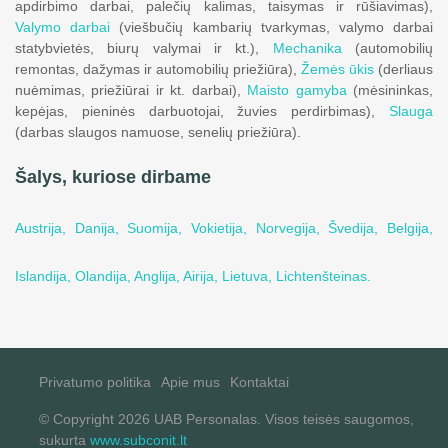
apdirbimo darbai, palečių kalimas, taisymas ir rūšiavimas),
Valymo darbai
(viešbučių kambarių tvarkymas, valymo darbai
statybvietės, biurų valymai ir kt.),
Mechanika
(automobilių
remontas, dažymas ir automobilių priežiūra),
Žemės ūkis
(derliaus
nuėmimas, priežiūrai ir kt. darbai),
Maisto gamyba
(mėsininkas,
kepėjas, pieninės darbuotojai, žuvies perdirbimas),
Slauga
(darbas slaugos namuose, senelių priežiūra).
Šalys, kuriose dirbame
Austrija,
Danija,
Suomija,
Vokietija,
Norvegija,
Švedija,
Belgija,
Islandija,
Olandija,
Anglija,
Airija,
Lietuva,
Lichtenšteinas.
Privatumo politika
Apie mus
Kontaktai
© Copyright 2026 UAB Personalas. Visos teisės saugomos,
sukurta
www.subconit.lt