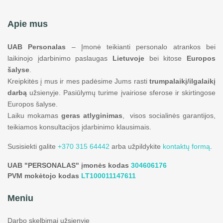
Apie mus
UAB Personalas
– Įmonė teikianti personalo atrankos bei
laikinojo įdarbinimo paslaugas
Lietuvoje
bei kitose
Europos
šalyse
.
Kreipkitės į mus ir mes padėsime Jums rasti
trumpalaikį/ilgalaikį
darbą
užsienyje. Pasiūlymų turime įvairiose sferose ir skirtingose
Europos šalyse.
Laiku mokamas
geras atlyginimas
, visos socialinės garantijos,
teikiamos konsultacijos įdarbinimo klausimais.
Susisiekti galite
+370 315 64442
arba užpildykite
kontaktų formą
.
UAB "PERSONALAS" įmonės kodas
304606176
PVM mokėtojo kodas
LT100011147611
Meniu
Darbo skelbimai užsienyje