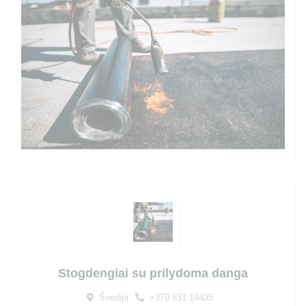
Stogdengiai su prilydoma danga
Švedija
+370 631 14435