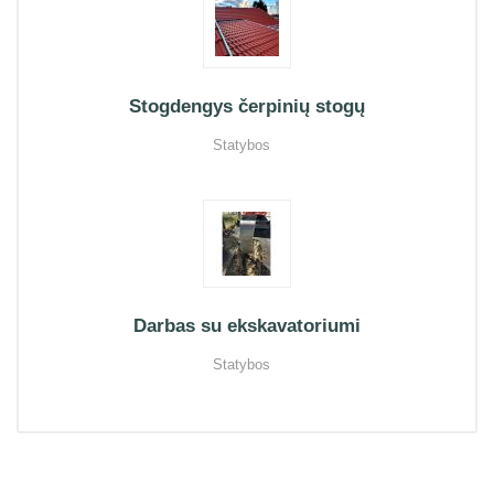
Stogdengys čerpinių stogų
Statybos
Darbas su ekskavatoriumi
Statybos