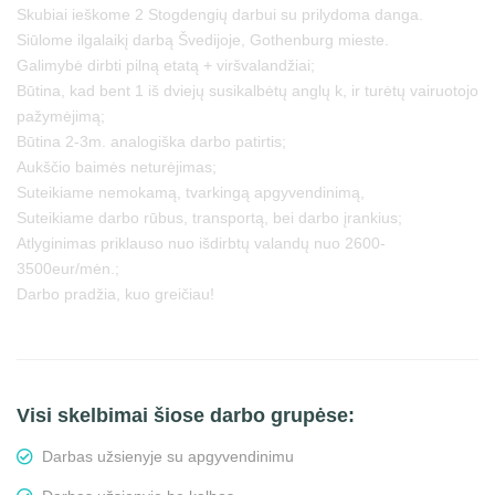
Skubiai ieškome 2 Stogdengių darbui su prilydoma danga.
Siūlome ilgalaikį darbą Švedijoje, Gothenburg mieste.
Galimybė dirbti pilną etatą + viršvalandžiai;
Būtina, kad bent 1 iš dviejų susikalbėtų anglų k, ir turėtų vairuotojo
pažymėjimą;
Būtina 2-3m. analogiška darbo patirtis;
Aukščio baimės neturėjimas;
Suteikiame nemokamą, tvarkingą apgyvendinimą,
Suteikiame darbo rūbus, transportą, bei darbo įrankius;
Atlyginimas priklauso nuo išdirbtų valandų nuo 2600-
3500eur/mėn.;
Darbo pradžia, kuo greičiau!
Visi skelbimai šiose darbo grupėse:
Darbas užsienyje su apgyvendinimu