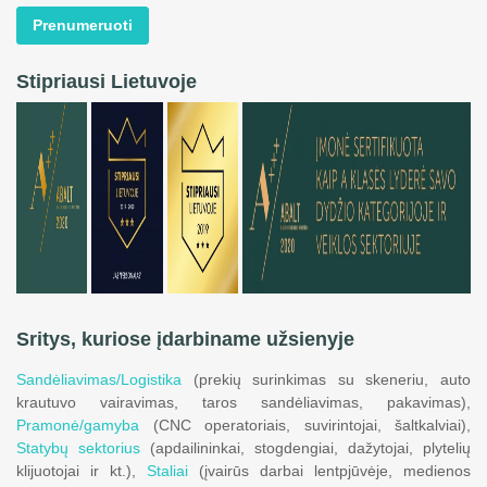
Prenumeruoti
Stipriausi Lietuvoje
Sritys, kuriose įdarbiname užsienyje
Sandėliavimas/Logistika
(prekių surinkimas su skeneriu, auto
krautuvo vairavimas, taros sandėliavimas, pakavimas),
Pramonė/gamyba
(CNC operatoriais, suvirintojai, šaltkalviai),
Statybų sektorius
(apdailininkai, stogdengiai, dažytojai, plytelių
klijuotojai ir kt.),
Staliai
(įvairūs darbai lentpjūvėje, medienos