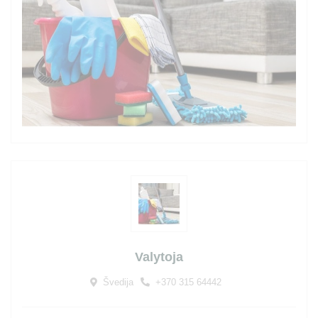
Valytoja
Švedija
+370 315 64442