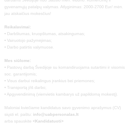
gyvenamųjų patalpų valymas. Atlyginimas: 2000-2700 Eur/ mėn.
jau atskaičius mokesčius!
Reikalavimai:
• Darbštumas, kruopštumas, atsakingumas;
• Vairuotojo pažymėjimas;
• Darbo patirtis valymuose.
Mes siūlome:
• Pastovų darbą Švedijoje su komandiruojama sutartimi ir visomis
soc. garantijomis;
• Visus darbui reikalingus įrankius bei priemones;
• Transportą į/iš darbo;
• Apgyvendinimą (vienvietis kambarys už papildomą mokestį).
Maloniai kviečiame kandidatus savo gyvenimo aprašymus (CV)
siųsti el. paštu:
info@uabpersonalas.lt
arba spauskite
<Kandidatuoti>