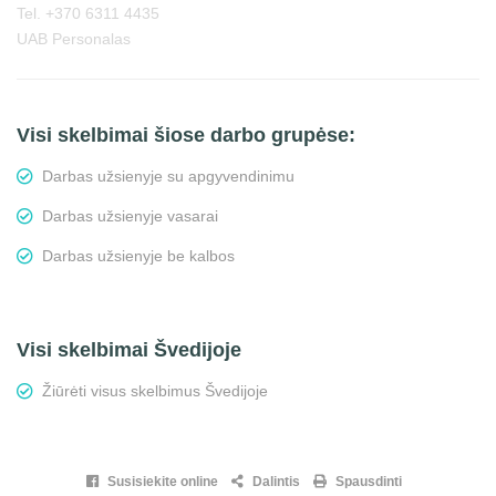
Tel. +370 6311 4435
UAB Personalas
Visi skelbimai šiose darbo grupėse:
Darbas užsienyje su apgyvendinimu
Darbas užsienyje vasarai
Darbas užsienyje be kalbos
Visi skelbimai Švedijoje
Žiūrėti visus skelbimus Švedijoje
Susisiekite online
Dalintis
Spausdinti