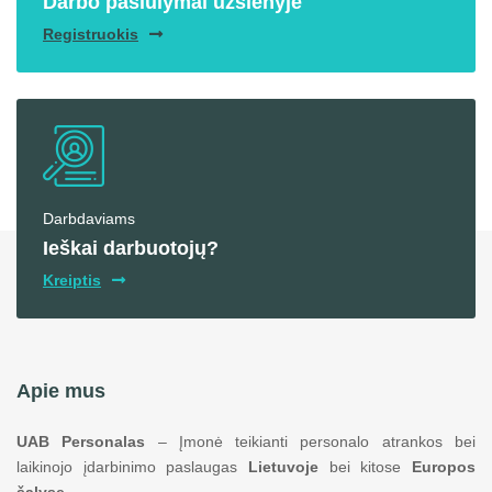
Darbo pasiūlymai užsienyje
Registruokis
Darbdaviams
Ieškai darbuotojų?
Kreiptis
Apie mus
UAB Personalas
– Įmonė teikianti personalo atrankos bei
laikinojo įdarbinimo paslaugas
Lietuvoje
bei kitose
Europos
šalyse
.