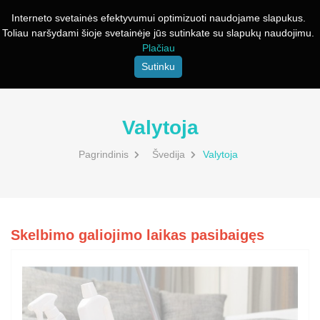
Interneto svetainės efektyvumui optimizuoti naudojame slapukus.
Toliau naršydami šioje svetainėje jūs sutinkate su slapukų naudojimu.
Plačiau
Sutinku
Valytoja
Pagrindinis
Švedija
Valytoja
Skelbimo galiojimo laikas pasibaigęs