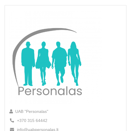
UAB "Personalas"
+370 315 64442
info@uabpersonalas.lt