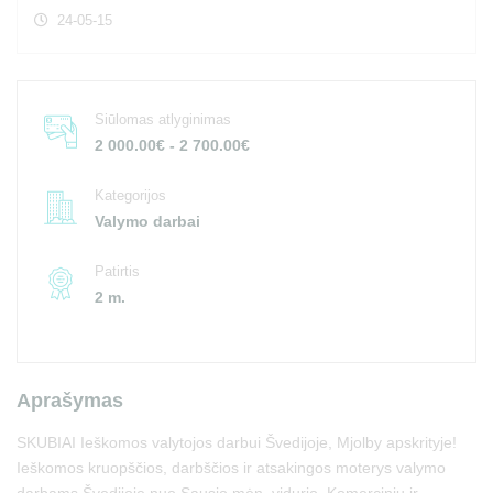
24-05-15
Siūlomas atlyginimas
2 000.00€ - 2 700.00€
Kategorijos
Valymo darbai
Patirtis
2 m.
Aprašymas
SKUBIAI Ieškomos valytojos darbui Švedijoje, Mjolby apskrityje!
Ieškomos kruopščios, darbščios ir atsakingos moterys valymo
darbams Švedijoje nuo Sausio mėn. vidurio. Komercinių ir