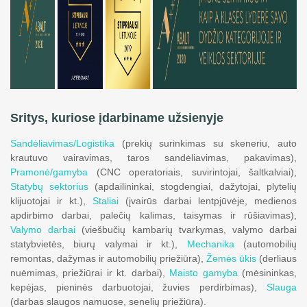
Sritys, kuriose įdarbiname užsienyje
Sandėliavimas/Logistika
(prekių surinkimas su skeneriu, auto
krautuvo vairavimas, taros sandėliavimas, pakavimas),
Pramonė/gamyba
(CNC operatoriais, suvirintojai, šaltkalviai),
Statybų sektorius
(apdailininkai, stogdengiai, dažytojai, plytelių
klijuotojai ir kt.),
Staliai
(įvairūs darbai lentpjūvėje, medienos
apdirbimo darbai, palečių kalimas, taisymas ir rūšiavimas),
Valymo darbai
(viešbučių kambarių tvarkymas, valymo darbai
statybvietės, biurų valymai ir kt.),
Mechanika
(automobilių
remontas, dažymas ir automobilių priežiūra),
Žemės ūkis
(derliaus
nuėmimas, priežiūrai ir kt. darbai),
Maisto gamyba
(mėsininkas,
kepėjas, pieninės darbuotojai, žuvies perdirbimas),
Slauga
(darbas slaugos namuose, senelių priežiūra).