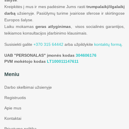
Kreipkitės į mus ir mes padėsime Jums rasti
trumpalaikį/ilgalaikį
darbą
užsienyje. Pasiūlymų turime įvairiose sferose ir skirtingose
Europos šalyse.
Laiku mokamas
geras atlyginimas
, visos socialinės garantijos,
teikiamos konsultacijos įdarbinimo klausimais.
Susisiekti galite
+370 315 64442
arba užpildykite
kontaktų formą
.
UAB "PERSONALAS" įmonės kodas
304606176
PVM mokėtojo kodas
LT100011147611
Meniu
Darbo skelbimai užsienyje
Registruotis
Apie mus
Kontaktai
Privatumo politika