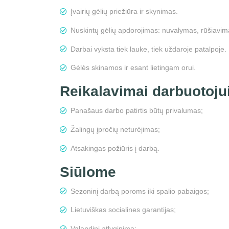
Įvairių gėlių priežiūra ir skynimas.
Nuskintų gėlių apdorojimas: nuvalymas, rūšiavim
Darbai vyksta tiek lauke, tiek uždaroje patalpoje.
Gėlės skinamos ir esant lietingam orui.
Reikalavimai darbuotoju
Panašaus darbo patirtis būtų privalumas;
Žalingų įpročių neturėjimas;
Atsakingas požiūris į darbą.
Siūlome
Sezoninį darbą poroms iki spalio pabaigos;
Lietuviškas socialines garantijas;
Valandinį atlyginimą;