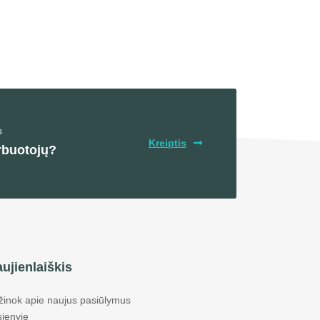
s
Kreiptis
rbuotojų?
ujienlaiškis
žinok apie naujus pasiūlymus
sienyje