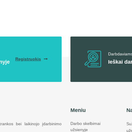
Darbdaviam
Registruokis
nyje
Ieškai da
Meniu
Na
Darbo skelbimai
rankos bei laikinojo įdarbinimo
Su
užsienyje
už