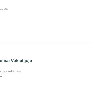
uose.
bimai Vokietijoje
visus skelbimus
je