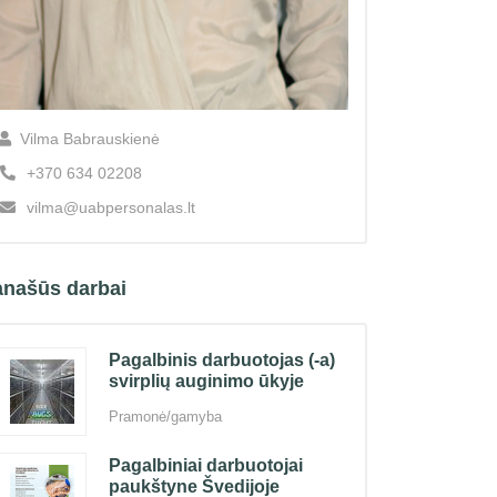
Vilma Babrauskienė
+370 634 02208
vilma@uabpersonalas.lt
našūs darbai
Pagalbinis darbuotojas (-a)
svirplių auginimo ūkyje
Pramonė/gamyba
Pagalbiniai darbuotojai
paukštyne Švedijoje