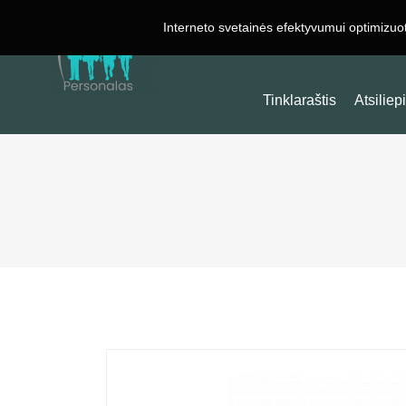
Interneto svetainės efektyvumui optimizuo
Darbas Užsienyje
Tinklaraštis
Atsiliep