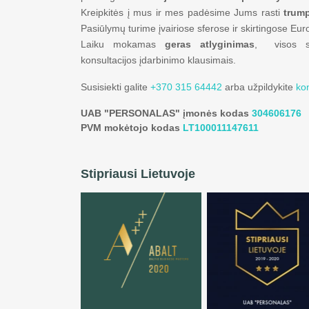
Kreipkitės į mus ir mes padėsime Jums rasti
trump
Pasiūlymų turime įvairiose sferose ir skirtingose Eur
Laiku mokamas
geras atlyginimas
, visos soc
konsultacijos įdarbinimo klausimais.
Susisiekti galite
+370 315 64442
arba užpildykite
ko
UAB "PERSONALAS" įmonės kodas
304606176
PVM mokėtojo kodas
LT100011147611
Stipriausi Lietuvoje