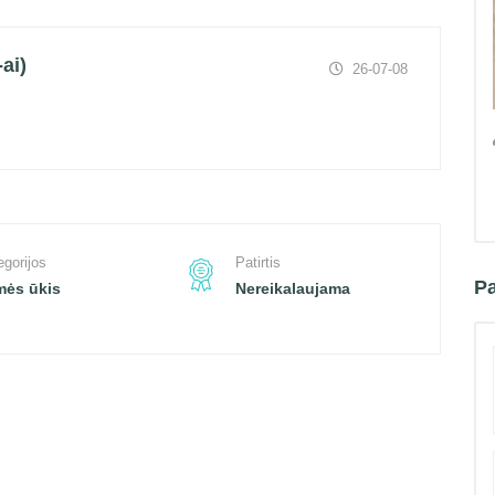
ai)
26-07-08
egorijos
Patirtis
Pa
mės ūkis
Nereikalaujama