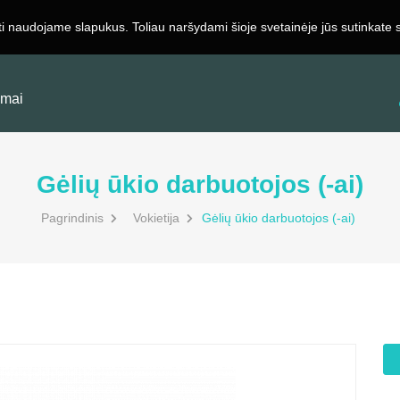
ti naudojame slapukus. Toliau naršydami šioje svetainėje jūs sutinkate
Registruotis
Apie Mus
Darbdaviams
Kontaktai
imai
Gėlių ūkio darbuotojos (-ai)
Pagrindinis
Vokietija
Gėlių ūkio darbuotojos (-ai)