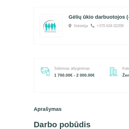
Gėlių ūkio darbuotojos (-
Vokietija
+370 634 02208
Siūlomas atlyginimas
Kat
1 700.00€ - 2 000.00€
Že
Aprašymas
Darbo pobūdis