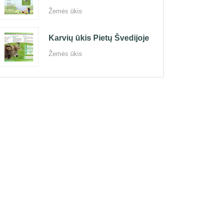
Žemės ūkis
Karvių ūkis Pietų Švedijoje
Žemės ūkis