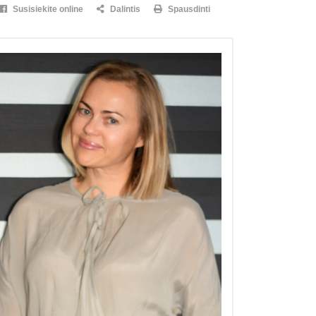
Susisiekite online
Dalintis
Spausdinti