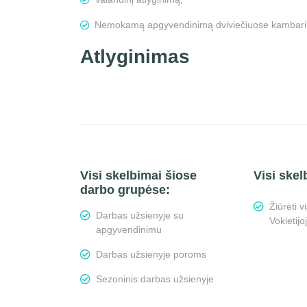
Nemokamą apgyvendinimą dviviečiuose kambari
Atlyginimas
Visi skelbimai šiose
Visi skel
darbo grupėse:
Žiūrėti 
Darbas užsienyje su
Vokietijo
apgyvendinimu
Darbas užsienyje poroms
Sezoninis darbas užsienyje