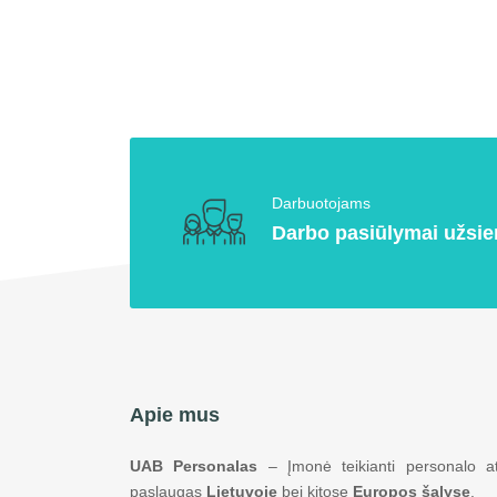
Darbuotojams
Darbo pasiūlymai užsie
Apie mus
UAB Personalas
– Įmonė teikianti personalo at
paslaugas
Lietuvoje
bei kitose
Europos šalyse
.