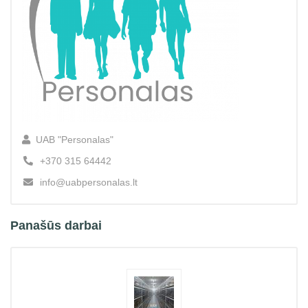
UAB "Personalas"
+370 315 64442
info@uabpersonalas.lt
Panašūs darbai