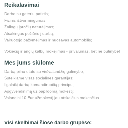
Reikalavimai
Darbo su gateriu patirtis;
Fizinis ištvermingumas;
Žalingų įpročių neturėjimas;
Atsakingas požiūris į darbą;
Vairuotojo pažymėjimas ir nuosavas automobilis;
Vokiečių ir anglų kalbų mokėjimas - privalumas, bet ne būtinybė!
Mes jums siūlome
Darbą pilnu etatu su viršvalandžių galimybe;
Suteikiame visas socialines garantijas;
Ilgalaikį darbą komandiruočių principu;
Apgyvendinimą už papildomą mokestį;
Valandinį 10 Eur užmokestį jau atskaičius mokesčius.
Visi skelbimai šiose darbo grupėse: