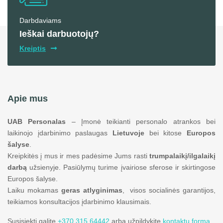
Darbdaviams
Ieškai darbuotojų?
Kreiptis
Apie mus
UAB Personalas
– Įmonė teikianti personalo atrankos bei
laikinojo įdarbinimo paslaugas
Lietuvoje
bei kitose
Europos
šalyse
.
Kreipkitės į mus ir mes padėsime Jums rasti
trumpalaikį/ilgalaikį
darbą
užsienyje. Pasiūlymų turime įvairiose sferose ir skirtingose
Europos šalyse.
Laiku mokamas
geras atlyginimas
, visos socialinės garantijos,
teikiamos konsultacijos įdarbinimo klausimais.
Susisiekti galite
+370 315 64442
arba užpildykite
kontaktų formą
.