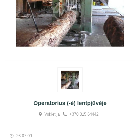
Operatorius (-ė) lentpjūvėje
Vokietija
+370 315 64442
26-07-09