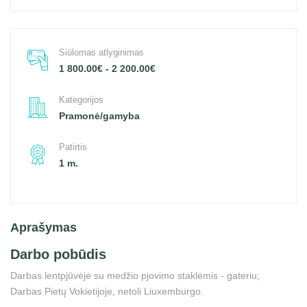
Siūlomas atlyginimas
1 800.00€ - 2 200.00€
Kategorijos
Pramonė/gamyba
Patirtis
1 m.
Aprašymas
Darbo pobūdis
Darbas lentpjūvėjė su medžio pjovimo staklėmis - gateriu;
Darbas Pietų Vokietijoje, netoli Liuxemburgo.