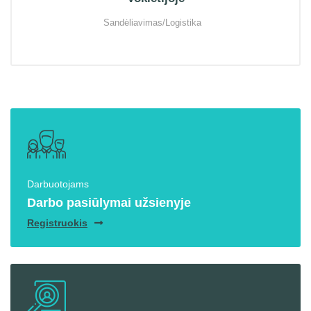
Sandėliavimas/Logistika
Darbuotojams
Darbo pasiūlymai užsienyje
Registruokis