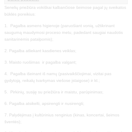
Senelių priežiūra vokiškai kalbančiose šeimose pagal jų sveikatos
būklės poreikius:
1. Pagalba asmens higienoje (paruošiant vonią, užtikrinant
saugumą maudymosi proceso metu, padedant saugiai naudotis
sanitarinėmis patalpomis);
2. Pagalba atliekant kasdienes veiklas;
3. Maisto ruošimas ir pagalba valgant;
4. Pagalba išeinant iš namų (pasivaikščiojimai, vizitai pas
gydytoją, reikalų tvarkymas viešose įstaigose) ir kt.;
5. Pirkinių, susiję su priežiūra ir maistu, parūpinimas;
6. Pagalba atsikelti, apsirengti ir nusirengti;
7. Palydėjimas į kultūrinius renginius (kinas, koncertai, šeimos
šventės);