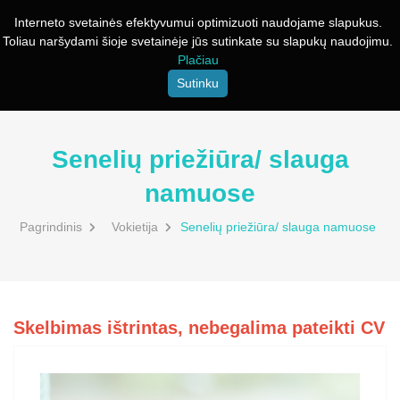
Interneto svetainės efektyvumui optimizuoti naudojame slapukus.
Toliau naršydami šioje svetainėje jūs sutinkate su slapukų naudojimu.
Plačiau
Sutinku
Senelių priežiūra/ slauga
namuose
Pagrindinis
Vokietija
Senelių priežiūra/ slauga namuose
Skelbimas ištrintas, nebegalima pateikti CV