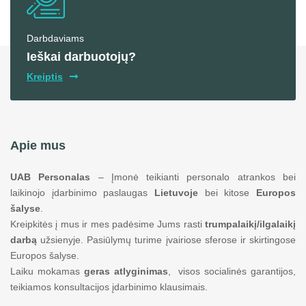
Darbdaviams
Ieškai darbuotojų?
Kreiptis
Apie mus
UAB Personalas
– Įmonė teikianti personalo atrankos bei
laikinojo įdarbinimo paslaugas
Lietuvoje
bei kitose
Europos
šalyse
.
Kreipkitės į mus ir mes padėsime Jums rasti
trumpalaikį/ilgalaikį
darbą
užsienyje. Pasiūlymų turime įvairiose sferose ir skirtingose
Europos šalyse.
Laiku mokamas
geras atlyginimas
, visos socialinės garantijos,
teikiamos konsultacijos įdarbinimo klausimais.