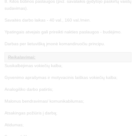
8. Kitos būtinos paslaugos (pvz. savalaikis gydytojo paskirtų vaistų
sudavimas).
Savaitės darbo laikas - 40 val., 160 val./mėn.
Ypatingais atvejais gali prireikti nakties paslaugos - budėjimo.
Darbas per lietuvišką įmonė komandiruočiu principu.
Reikalavimai:
Susikalbėjimas vokiečių kalba;
Gyvenimo aprašymas ir motyvacinis laiškas vokiečių kalba;
Analogiško darbo patirtis;
Malonus bendravimas/ komunikabilumas;
Atsakingas požiūris į darbą;
Atidumas;