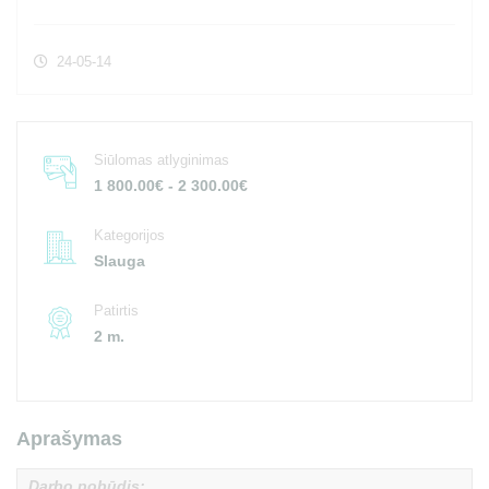
24-05-14
Siūlomas atlyginimas
1 800.00€ - 2 300.00€
Kategorijos
Slauga
Patirtis
2 m.
Aprašymas
Darbo pobūdis: