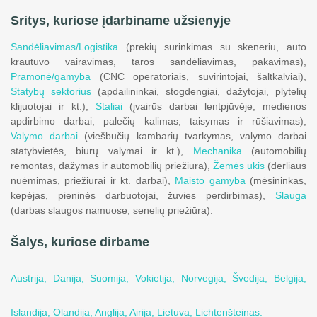
Sritys, kuriose įdarbiname užsienyje
Sandėliavimas/Logistika
(prekių surinkimas su skeneriu, auto
krautuvo vairavimas, taros sandėliavimas, pakavimas),
Pramonė/gamyba
(CNC operatoriais, suvirintojai, šaltkalviai),
Statybų sektorius
(apdailininkai, stogdengiai, dažytojai, plytelių
klijuotojai ir kt.),
Staliai
(įvairūs darbai lentpjūvėje, medienos
apdirbimo darbai, palečių kalimas, taisymas ir rūšiavimas),
Valymo darbai
(viešbučių kambarių tvarkymas, valymo darbai
statybvietės, biurų valymai ir kt.),
Mechanika
(automobilių
remontas, dažymas ir automobilių priežiūra),
Žemės ūkis
(derliaus
nuėmimas, priežiūrai ir kt. darbai),
Maisto gamyba
(mėsininkas,
kepėjas, pieninės darbuotojai, žuvies perdirbimas),
Slauga
(darbas slaugos namuose, senelių priežiūra).
Šalys, kuriose dirbame
Austrija,
Danija,
Suomija,
Vokietija,
Norvegija,
Švedija,
Belgija,
Islandija,
Olandija,
Anglija,
Airija,
Lietuva,
Lichtenšteinas.