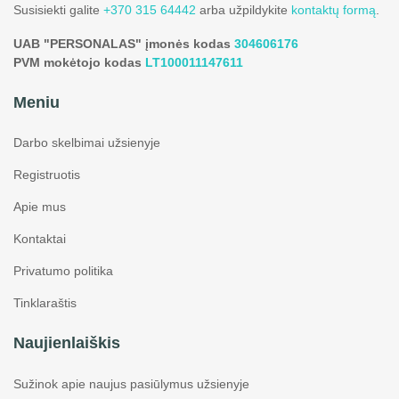
Susisiekti galite
+370 315 64442
arba užpildykite
kontaktų formą
.
UAB "PERSONALAS" įmonės kodas
304606176
PVM mokėtojo kodas
LT100011147611
Meniu
Darbo skelbimai užsienyje
Registruotis
Apie mus
Kontaktai
Privatumo politika
Tinklaraštis
Naujienlaiškis
Sužinok apie naujus pasiūlymus užsienyje