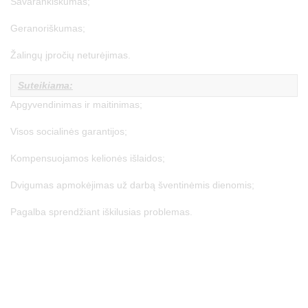
Savarankiškumas;
Geranoriškumas;
Žalingų įpročių neturėjimas.
Suteikiama:
Apgyvendinimas ir maitinimas;
Visos socialinės garantijos;
Kompensuojamos kelionės išlaidos;
Dvigumas apmokėjimas už darbą šventinėmis dienomis;
Pagalba sprendžiant iškilusias problemas.