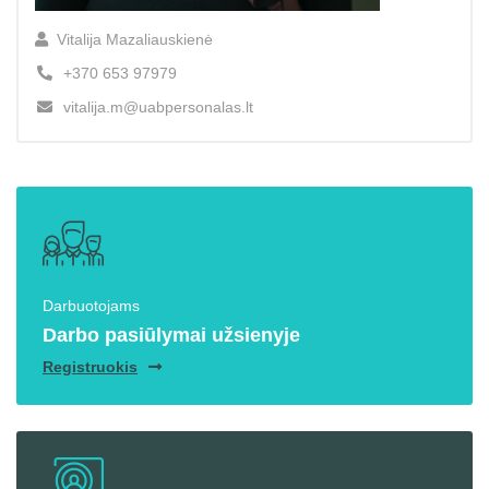
Vitalija Mazaliauskienė
+370 653 97979
vitalija.m@uabpersonalas.lt
Darbuotojams
Darbo pasiūlymai užsienyje
Registruokis