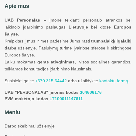
Apie mus
UAB Personalas
– Įmonė teikianti personalo atrankos bei
laikinojo įdarbinimo paslaugas
Lietuvoje
bei kitose
Europos
šalyse
.
Kreipkitės į mus ir mes padėsime Jums rasti
trumpalaikį/ilgalaikį
darbą
užsienyje. Pasiūlymų turime įvairiose sferose ir skirtingose
Europos šalyse.
Laiku mokamas
geras atlyginimas
, visos socialinės garantijos,
teikiamos konsultacijos įdarbinimo klausimais.
Susisiekti galite
+370 315 64442
arba užpildykite
kontaktų formą
.
UAB "PERSONALAS" įmonės kodas
304606176
PVM mokėtojo kodas
LT100011147611
Meniu
Darbo skelbimai užsienyje