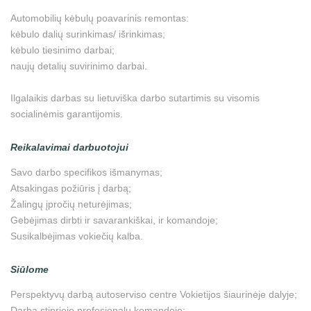
Automobilių kėbulų poavarinis remontas:
kėbulo dalių surinkimas/ išrinkimas;
kėbulo tiesinimo darbai;
naujų detalių suvirinimo darbai.
Ilgalaikis darbas su lietuviška darbo sutartimis su visomis
socialinėmis garantijomis.
Reikalavimai darbuotojui
Savo darbo specifikos išmanymas;
Atsakingas požiūris į darbą;
Žalingų įpročių neturėjimas;
Gebėjimas dirbti ir savarankiškai, ir komandoje;
Susikalbėjimas vokiečių kalba.
Siūlome
Perspektyvų darbą autoserviso centre Vokietijos šiaurinėje dalyje;
Darbą stiprioje profesionalų komandoje;