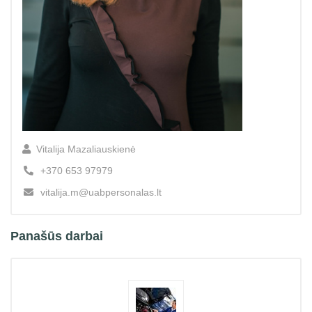
Vitalija Mazaliauskienė
+370 653 97979
vitalija.m@uabpersonalas.lt
Panašūs darbai