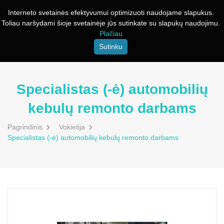
Interneto svetainės efektyvumui optimizuoti naudojame slapukus.
Toliau naršydami šioje svetainėje jūs sutinkate su slapukų naudojimu.
Plačiau
Sutinku
Specialistas (-ė) automobilių
kebulų remonto darbams
Pagrindinis
Vokietija
Specialistas (-ė) automobilių kebulų remonto darbams