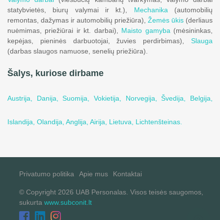
statybvietės, biurų valymai ir kt.),
Mechanika
(automobilių
remontas, dažymas ir automobilių priežiūra),
Žemės ūkis
(derliaus
nuėmimas, priežiūrai ir kt. darbai),
Maisto gamyba
(mėsininkas,
kepėjas, pieninės darbuotojai, žuvies perdirbimas),
Slauga
(darbas slaugos namuose, senelių priežiūra).
Šalys, kuriose dirbame
Austrija,
Danija,
Suomija,
Vokietija,
Norvegija,
Švedija,
Belgija,
Islandija,
Olandija,
Anglija,
Airija,
Lietuva,
Lichtenšteinas.
Privatumo politika
Apie mus
Kontaktai
© Copyright 2026 UAB Personalas. Visos teisės saugomos,
sukurta
www.subconit.lt