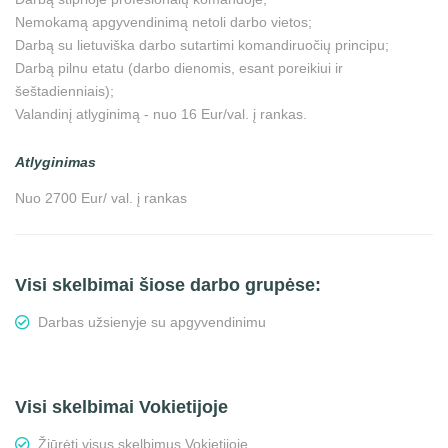
Nemokamą apgyvendinimą netoli darbo vietos;
Darbą su lietuviška darbo sutartimi komandiruočių principu;
Darbą pilnu etatu (darbo dienomis, esant poreikiui ir
šeštadienniais);
Valandinį atlyginimą - nuo 16 Eur/val. į rankas.
Atlyginimas
Nuo 2700 Eur/ val. į rankas
Visi skelbimai šiose darbo grupėse:
Darbas užsienyje su apgyvendinimu
Visi skelbimai Vokietijoje
Žiūrėti visus skelbimus Vokietijoje