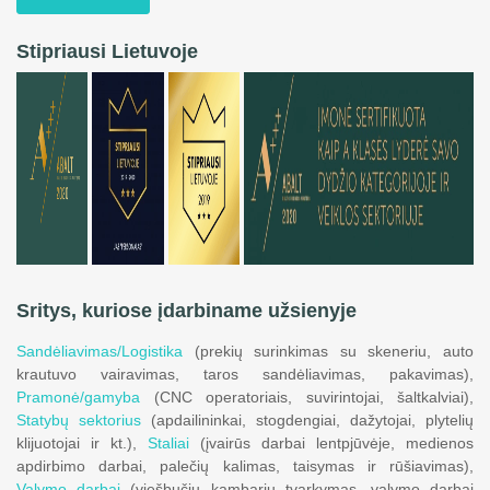
Stipriausi Lietuvoje
Sritys, kuriose įdarbiname užsienyje
Sandėliavimas/Logistika
(prekių surinkimas su skeneriu, auto
krautuvo vairavimas, taros sandėliavimas, pakavimas),
Pramonė/gamyba
(CNC operatoriais, suvirintojai, šaltkalviai),
Statybų sektorius
(apdailininkai, stogdengiai, dažytojai, plytelių
klijuotojai ir kt.),
Staliai
(įvairūs darbai lentpjūvėje, medienos
apdirbimo darbai, palečių kalimas, taisymas ir rūšiavimas),
Valymo darbai
(viešbučių kambarių tvarkymas, valymo darbai