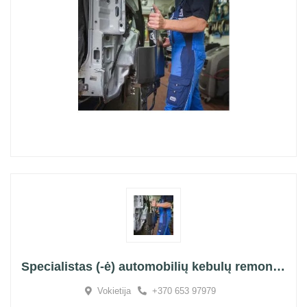
Specialistas (-ė) automobilių kebulų remonto darbams
Vokietija
+370 653 97979