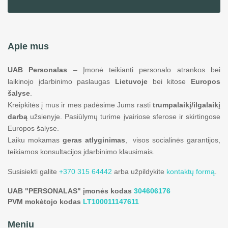
Apie mus
UAB Personalas
– Įmonė teikianti personalo atrankos bei
laikinojo įdarbinimo paslaugas
Lietuvoje
bei kitose
Europos
šalyse
.
Kreipkitės į mus ir mes padėsime Jums rasti
trumpalaikį/ilgalaikį
darbą
užsienyje. Pasiūlymų turime įvairiose sferose ir skirtingose
Europos šalyse.
Laiku mokamas
geras atlyginimas
, visos socialinės garantijos,
teikiamos konsultacijos įdarbinimo klausimais.
Susisiekti galite
+370 315 64442
arba užpildykite
kontaktų formą
.
UAB "PERSONALAS" įmonės kodas
304606176
PVM mokėtojo kodas
LT100011147611
Meniu