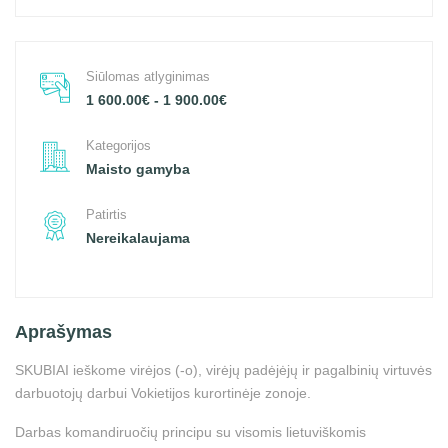
Siūlomas atlyginimas
1 600.00€ - 1 900.00€
Kategorijos
Maisto gamyba
Patirtis
Nereikalaujama
Aprašymas
SKUBIAI ieškome virėjos (-o), virėjų padėjėjų ir pagalbinių virtuvės
darbuotojų darbui Vokietijos kurortinėje zonoje.
Darbas komandiruočių principu su visomis lietuviškomis