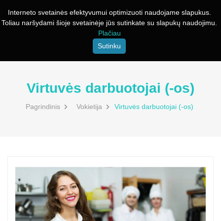
Interneto svetainės efektyvumui optimizuoti naudojame slapukus.
Toliau naršydami šioje svetainėje jūs sutinkate su slapukų naudojimu.
Plačiau
Sutinku
Virtuvės darbuotojai (-os)
Pagrindinis
Vokietija
Virtuvės darbuotojai (-os)