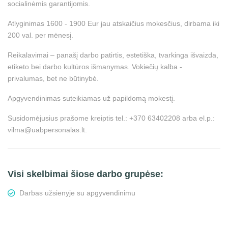
socialinėmis garantijomis.
Atlyginimas 1600 - 1900 Eur jau atskaičius mokesčius, dirbama iki
200 val. per mėnesį.
Reikalavimai – panašį darbo patirtis, estetiška, tvarkinga išvaizda,
etiketo bei darbo kultūros išmanymas. Vokiečių kalba -
privalumas, bet ne būtinybė.
Apgyvendinimas suteikiamas už papildomą mokestį.
Susidomėjusius prašome kreiptis tel.: +370 63402208 arba el.p.:
vilma@uabpersonalas.lt.
Visi skelbimai šiose darbo grupėse:
Darbas užsienyje su apgyvendinimu