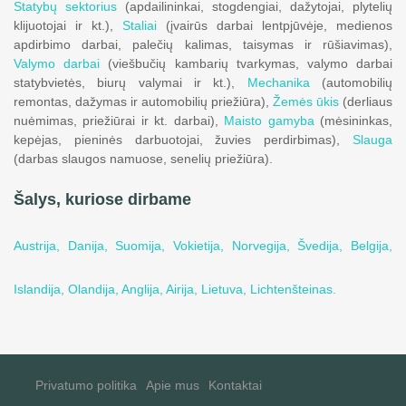
Statybų sektorius
(apdailininkai, stogdengiai, dažytojai, plytelių
klijuotojai ir kt.),
Staliai
(įvairūs darbai lentpjūvėje, medienos
apdirbimo darbai, palečių kalimas, taisymas ir rūšiavimas),
Valymo darbai
(viešbučių kambarių tvarkymas, valymo darbai
statybvietės, biurų valymai ir kt.),
Mechanika
(automobilių
remontas, dažymas ir automobilių priežiūra),
Žemės ūkis
(derliaus
nuėmimas, priežiūrai ir kt. darbai),
Maisto gamyba
(mėsininkas,
kepėjas, pieninės darbuotojai, žuvies perdirbimas),
Slauga
(darbas slaugos namuose, senelių priežiūra).
Šalys, kuriose dirbame
Austrija,
Danija,
Suomija,
Vokietija,
Norvegija,
Švedija,
Belgija,
Islandija,
Olandija,
Anglija,
Airija,
Lietuva,
Lichtenšteinas.
Privatumo politika
Apie mus
Kontaktai