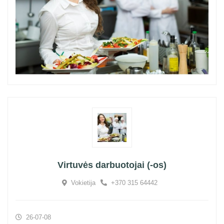
Virtuvės darbuotojai (-os)
Vokietija
+370 315 64442
26-07-08