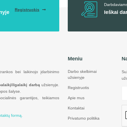
Darbdaviam
Registruokis
nyje
Ieškai da
Meniu
Na
Darbo skelbimai
rankos bei laikinojo įdarbinimo
Su
užsienyje
už
alaikį/ilgalaikį darbą
užsienyje.
Registruotis
opos šalyse.
ialinės garantijos, teikiamos
Apie mus
Kontaktai
ntaktų formą
.
Privatumo politika