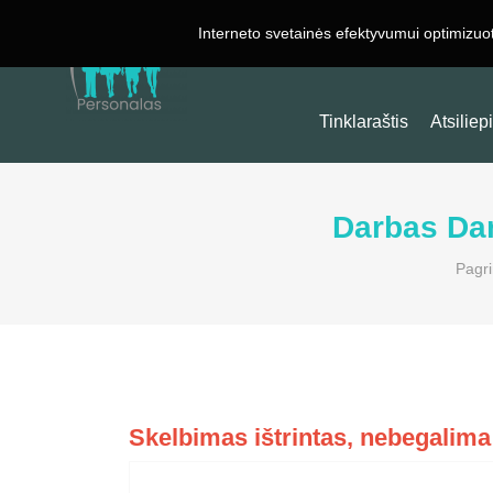
Interneto svetainės efektyvumui optimizuo
Darbas Užsienyje
Tinklaraštis
Atsiliep
Darbas Da
Pagri
Skelbimas ištrintas, nebegalima