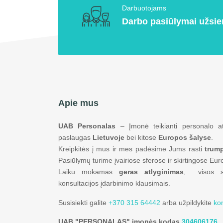
Darbuotojams
Darbo pasiūlymai užsie
Apie mus
UAB Personalas
– Įmonė teikianti personalo at
paslaugas
Lietuvoje
bei kitose
Europos šalyse
.
Kreipkitės į mus ir mes padėsime Jums rasti
trump
Pasiūlymų turime įvairiose sferose ir skirtingose Eur
Laiku mokamas
geras atlyginimas
, visos soc
konsultacijos įdarbinimo klausimais.
Susisiekti galite
+370 315 64442
arba užpildykite
ko
UAB "PERSONALAS" įmonės kodas
304606176