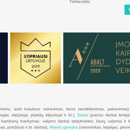
Tinklaraštis
neriu, auto krautuvo vairavimas, taros sandėliavimas, pakavimas
iai, dažytojai, plytelių klijuotojai ir kt.),
Staliai
(įvairūs darbai lentp
kambarių tvarkymas, valymo darbai statybvietės, biurų valymai ir k
, priežiūrai ir kt. darbai),
Maisto gamyba
(mėsininkas, kepėjas, pieni