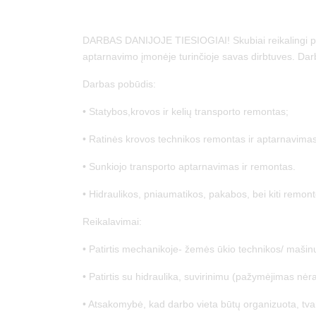
DARBAS DANIJOJE TIESIOGIAI! Skubiai reikalingi pa
aptarnavimo įmonėje turinčioje savas dirbtuves. Da
Darbas pobūdis:
• Statybos,krovos ir kelių transporto remontas;
• Ratinės krovos technikos remontas ir aptarnavimas
• Sunkiojo transporto aptarnavimas ir remontas.
• Hidraulikos, pniaumatikos, pakabos, bei kiti remont
Reikalavimai:
• Patirtis mechanikoje- žemės ūkio technikos/ mašinų
• Patirtis su hidraulika, suvirinimu (pažymėjimas nėr
• Atsakomybė, kad darbo vieta būtų organizuota, tvar