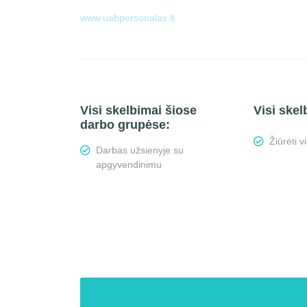
www.uabpersonalas.lt
Visi skelbimai šiose
Visi skel
darbo grupėse:
Žiūrėti 
Darbas užsienyje su
apgyvendinimu