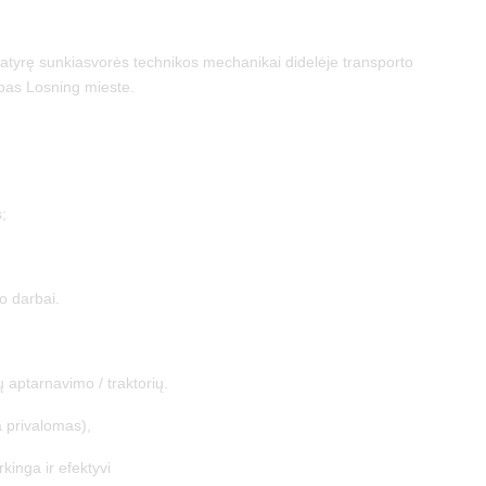
tyrę sunkiasvorės technikos mechanikai didelėje transporto
rbas Losning mieste.
;
o darbai.
 aptarnavimo / traktorių.
a privalomas),
kinga ir efektyvi