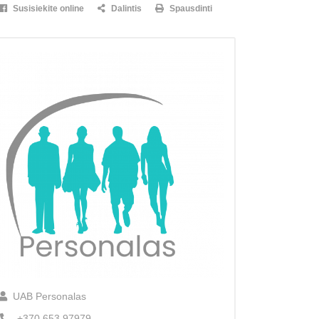
Susisiekite online
Dalintis
Spausdinti
UAB Personalas
+370 653 97979