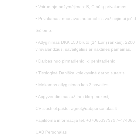
• Vairuotojo pažymėjimas: B, C būtų privalumas
• Privalumas: nuosavas automobilis važinėjimui į/iš 
Siūlome:
• Atlyginimas DKK 150 bruto (14 Eur į rankas), 220
viršvalandžius, savaitgalius ar naktines pamainas.
• Darbas nuo pirmadienio iki penktadienio.
• Tiesioginė Daniška kolektyvinė darbo sutartis.
• Mokamas atlyginimas kas 2 savaites.
• Apgyvendinimas už tam tikrą mokestį.
CV siųsti el.paštu: agne@uabpersonalas.lt
Papildoma informacija tel. +37065397979 /+47486
UAB Personalas