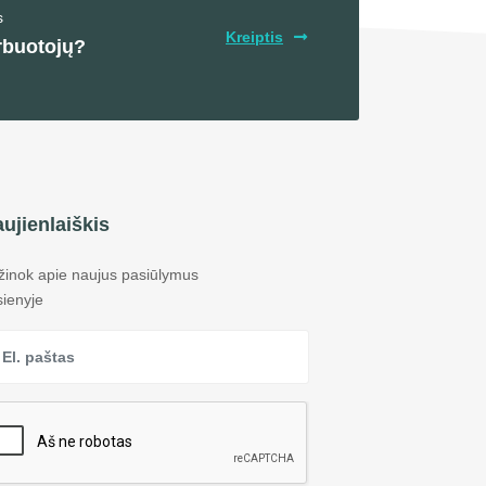
s
Kreiptis
rbuotojų?
ujienlaiškis
žinok apie naujus pasiūlymus
sienyje