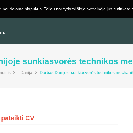
ti naudojame slapukus. Toliau naršydami šioje svetainėje jūs sutinkate
Registruotis
Apie Mus
Darbdaviams
Kontaktai
imai
nijoje sunkiasvorės technikos m
ndinis
Danija
Darbas Danijoje sunkiasvorės technikos mechan
 pateikti CV