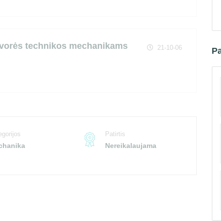
svorės technikos mechanikams
21-10-06
Pa
egorijos
Patirtis
chanika
Nereikalaujama