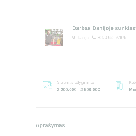
Darbas Danijoje sunkia
Danija
+370 653 97979
Siūlomas atlyginimas
Kat
2 200.00€ - 2 500.00€
Me
Aprašymas