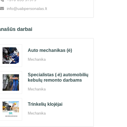
info@uabpersonalas.lt
našūs darbai
Auto mechanikas (ė)
Mechanika
Specialistas (-ė) automobilių
kebulų remonto darbams
Mechanika
Trinkelių klojėjai
Mechanika