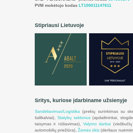
PVM mokėtojo kodas
LT100011147611
Stipriausi Lietuvoje
Sritys, kuriose įdarbiname užsienyje
Sandėliavimas/Logistika
(prekių surinkimas su ske
šaltkalviai),
Statybų sektorius
(apdailininkai, stogdeng
taisymas ir rūšiavimas),
Valymo darbai
(viešbučių 
automobilių priežiūra),
Žemės ūkis
(derliaus nuėmimas