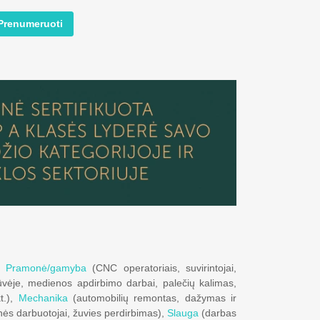
Prenumeruoti
),
Pramonė/gamyba
(CNC operatoriais, suvirintojai,
jūvėje, medienos apdirbimo darbai, palečių kalimas,
t.),
Mechanika
(automobilių remontas, dažymas ir
nės darbuotojai, žuvies perdirbimas),
Slauga
(darbas