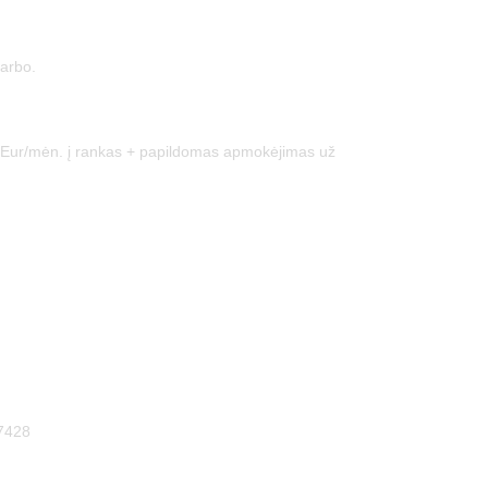
darbo.
0 Eur/mėn. į rankas + papildomas apmokėjimas už
57428